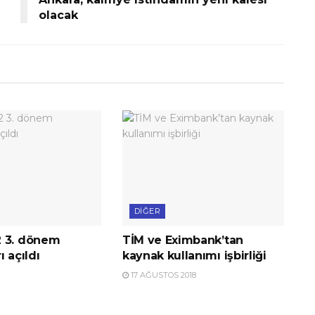
olacak
DIĞER
 3. dönem
TİM ve Eximbank’tan
ı açıldı
kaynak kullanımı işbirliği
17 AĞUSTOS 2018