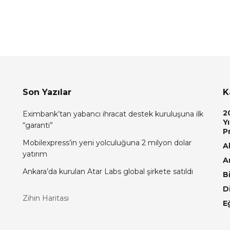
Son Yazılar
K
2
Eximbank’tan yabancı ihracat destek kuruluşuna ilk
Yı
“garanti”
P
Mobilexpress’in yeni yolculuğuna 2 milyon dolar
Al
yatırım
A
Ankara’da kurulan Atar Labs global şirkete satıldı
Bi
D
Zihin Haritası
E