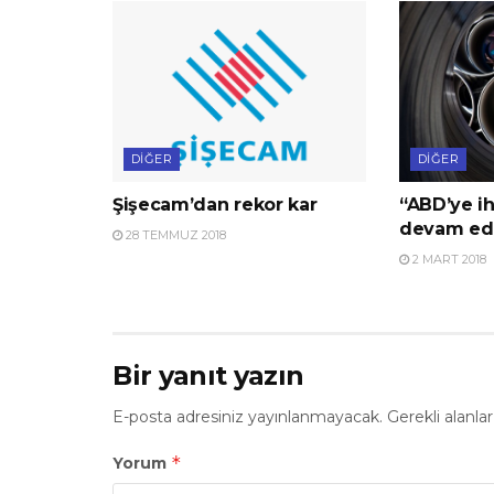
DIĞER
DIĞER
Şişecam’dan rekor kar
“ABD’ye ih
devam ed
28 TEMMUZ 2018
2 MART 2018
Bir yanıt yazın
E-posta adresiniz yayınlanmayacak.
Gerekli alanla
*
Yorum