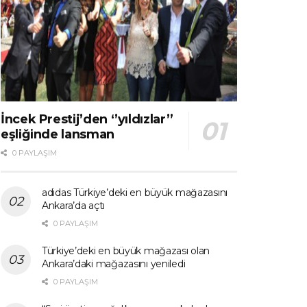
İncek Prestij’den ‘’yıldızlar’’
eşliğinde lansman
0 PAYLAŞIM
adidas Türkiye’deki en büyük mağazasını
Ankara’da açtı
0 PAYLAŞIM
Türkiye’deki en büyük mağazası olan
Ankara’daki mağazasını yeniledi
0 PAYLAŞIM