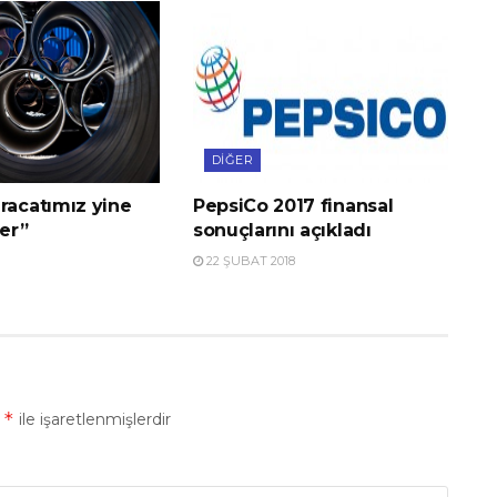
DIĞER
racatımız yine
PepsiCo 2017 finansal
er”
sonuçlarını açıkladı
22 ŞUBAT 2018
*
r
ile işaretlenmişlerdir