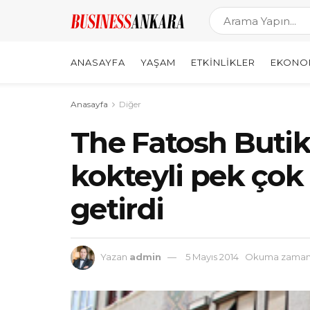
ANASAYFA
YAŞAM
ETKINLIKLER
EKONO
Anasayfa
Diğer
The Fatosh Butik
kokteyli pek çok 
getirdi
Yazan
admin
5 Mayıs 2014
Okuma zamanı