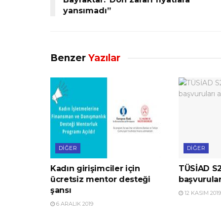
yansımadı”
Benzer
Yazılar
DIĞER
DIĞER
Kadın girişimciler için
TÜSİAD S2
ücretsiz mentor desteği
başvurular
şansı
12 KASIM 2019
6 ARALIK 2019