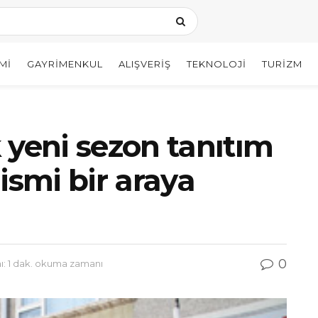
MI
GAYRIMENKUL
ALIŞVERIŞ
TEKNOLOJI
TURIZM
 yeni sezon tanıtım
ismi bir araya
0
: 1 dak. okuma zamanı