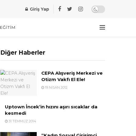
Giriş Yap
EĞITIM
Diğer Haberler
CEPA Alışveriş Merkezi ve
Otizm Vakfı El Ele!
19 NISAN 2012
Uptown İncek’in hızını aşırı sıcaklar da
kesmedi
31 TEMMUZ 2014
“Kadın Sosyal Girişimci