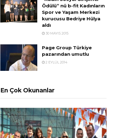
Ödülü” nü b-fit Kadınların
Spor ve Yaşam Merkezi
kurucusu Bedriye Hülya
aldı
30 MAYIS 2015
Page Group Türkiye
pazarından umutlu
2 EYLÜL 2014
En Çok Okunanlar