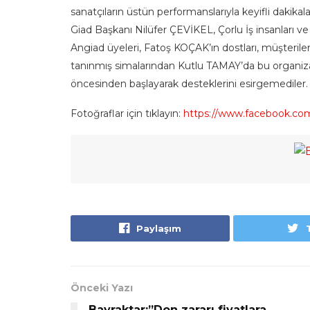
sanatçıların üstün performanslarıyla keyifli dakik
Giad Başkanı Nilüfer ÇEVİKEL, Çorlu İş insanları v
Angiad üyeleri, Fatoş KOÇAK’ın dostları, müşterileri
tanınmış simalarından Kutlu TAMAY’da bu organiza
öncesinden başlayarak desteklerini esirgemediler.
Fotoğraflar için tıklayın:
https://www.facebook.co
Paylaşım
Önceki Yazı
Bayraktar:”Don zararı fiyatlara