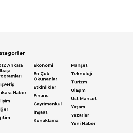
ategoriler
012 Ankara
Ekonomi
Manşet
lbaşı
En Çok
Teknoloji
rogramları
Okunanlar
Turizm
ışveriş
Etkinlikler
Ulaşım
nkara Haber
Finans
Ust Manset
lişim
Gayrimenkul
Yaşam
iğer
İnşaat
Yazarlar
ğitim
Konaklama
Yeni Haber