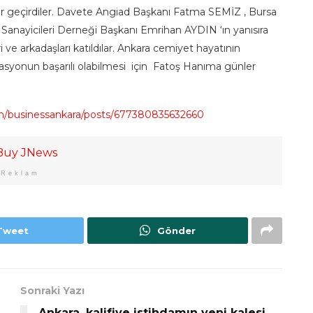
alar geçirdiler. Davete Angiad Başkanı Fatma SEMİZ , Bursa
e Sanayicileri Derneği Başkanı Emrihan AYDIN ‘ın yanısıra
 ve arkadaşları katıldılar. Ankara cemiyet hayatının
syonun başarılı olabilmesi için Fatoş Hanıma günler
m/businessankara/posts/677380835632660
Reklam
Tweet
Gönder
Sonraki Yazı
Ankara, kalifiye istihdamın yeni kalesi