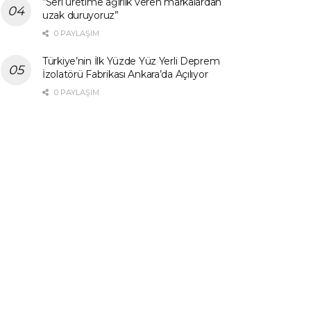
“Seri üretime ağırlık veren markalardan
uzak duruyoruz”
0 PAYLAŞIM
Türkiye’nin İlk Yüzde Yüz Yerli Deprem
İzolatörü Fabrikası Ankara’da Açılıyor
0 PAYLAŞIM