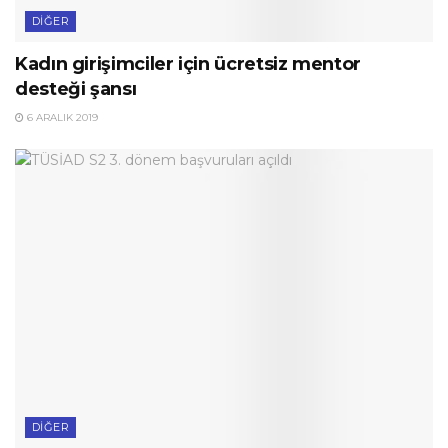
DIĞER
Kadın girişimciler için ücretsiz mentor
desteği şansı
6 ARALIK 2019
DIĞER