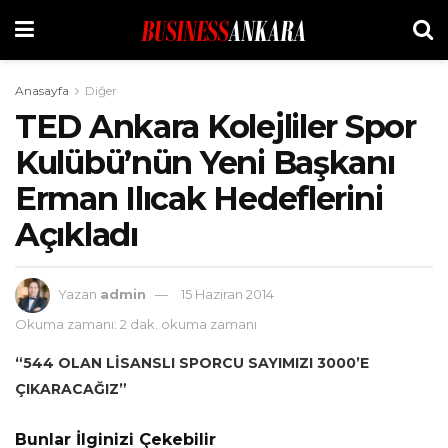
Anasayfa
Diğer
TED Ankara Kolejliler Spor
Kulübü’nün Yeni Başkanı
Erman Ilıcak Hedeflerini
Açıkladı
Yazan
admin
15 Haziran 2014
Okuma zamanı: 2 dak. okuma zamanı
“544 OLAN LİSANSLI SPORCU SAYIMIZI 3000’E
ÇIKARACAĞIZ”
Bunlar İlginizi Çekebilir