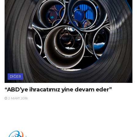
DIĞER
“ABD’ye ihracatımız yine devam eder”
2 MART 2018