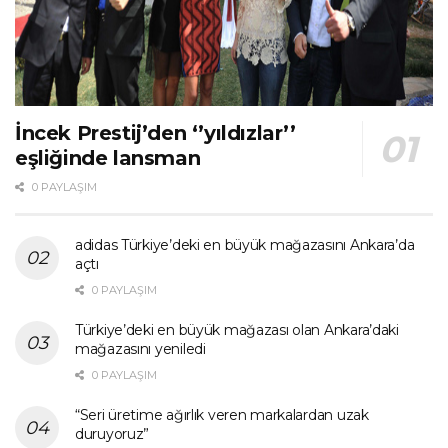
İncek Prestij’den ‘’yıldızlar’’
eşliğinde lansman
0 PAYLAŞIM
adidas Türkiye’deki en büyük mağazasını Ankara’da
açtı
0 PAYLAŞIM
Türkiye’deki en büyük mağazası olan Ankara’daki
mağazasını yeniledi
0 PAYLAŞIM
“Seri üretime ağırlık veren markalardan uzak
duruyoruz”