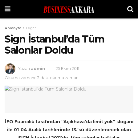
Anasayfa
Diğer
Sign İstanbul’da Tüm
Salonlar Doldu
Yazan
admin
25 Ekim 2011
Okuma zamanı: 3 dak. okuma zamanı
İFO Fuarcılık tarafından “Açıkhava’da limit yok” sloganı
ile 01-04 Aralık tarihlerinde 13.’sü düzenlenecek olan
SIGN İstanbul 2011’de, tüm salonlar haftalar