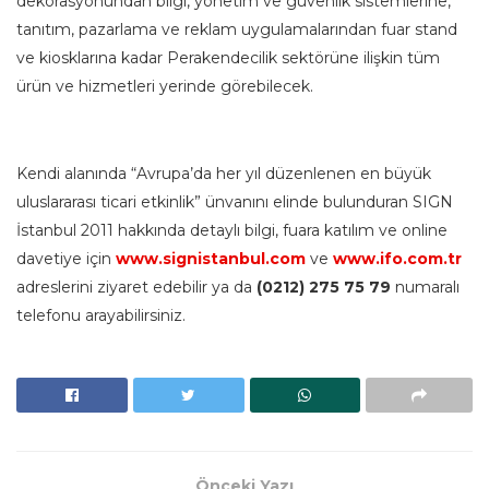
dekorasyonundan bilgi, yönetim ve güvenlik sistemlerine,
tanıtım, pazarlama ve reklam uygulamalarından fuar stand
ve kiosklarına kadar Perakendecilik sektörüne ilişkin tüm
ürün ve hizmetleri yerinde görebilecek.
Kendi alanında “Avrupa’da her yıl düzenlenen en büyük
uluslararası ticari etkinlik” ünvanını elinde bulunduran SIGN
İstanbul 2011 hakkında detaylı bilgi, fuara katılım ve online
davetiye için
www.signistanbul.com
ve
www.ifo.com.tr
adreslerini ziyaret edebilir ya da
(0212) 275 75 79
numaralı
telefonu arayabilirsiniz.
Önceki Yazı