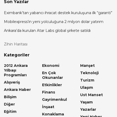
Son Yazılar
Eximbank’tan yabancı ihracat destek kuruluşuna ilk “garanti”
Mobilexpress’in yeni yolculuğuna 2 milyon dolar yatırım
Ankara’da kurulan Atar Labs global şirkete satıldı
Zihin Haritası
Kategoriler
2012 Ankara
Ekonomi
Manşet
Yılbaşı
En Çok
Teknoloji
Programları
Okunanlar
Turizm
Alışveriş
Etkinlikler
Ulaşım
Ankara Haber
Finans
Ust Manset
Bilişim
Gayrimenkul
Yaşam
Diğer
İnşaat
Yazarlar
Eğitim
Konaklama
Yeni Haber