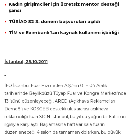
Kadın girişimciler için ücretsiz mentor desteği
şansı
TÜSİAD S2 3. dönem başvuruları açıldı
TİM ve Eximbank’tan kaynak kullanımı işbirliği
İstanbul, 25.10.2011
İFO İstanbul Fuar Hizmetleri A.Ş.’nin 01 – 04 Aralık
tarihlerinde Beylikdüzü Tüyap Fuar ve Kongre Merkezi’nde
13.’sünü düzenleyeceği, ARED (Açıkhava Reklamcıları
Derneği) ve KOSGEB destekli uluslararası açıkhava
reklamcılığı fuarı SIGN İstanbul, bu yıl da yoğun bir katılımcı
ilgisiyle karşılaştı. Başlamasına haftalar kala fuarın
düzenleneceği 4 salon da tamamen dolarken, bu büyük