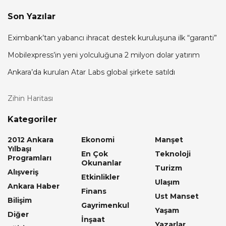
Son Yazılar
Eximbank’tan yabancı ihracat destek kuruluşuna ilk “garanti”
Mobilexpress’in yeni yolculuğuna 2 milyon dolar yatırım
Ankara’da kurulan Atar Labs global şirkete satıldı
Zihin Haritası
Kategoriler
2012 Ankara
Ekonomi
Manşet
Yılbaşı
En Çok
Teknoloji
Programları
Okunanlar
Turizm
Alışveriş
Etkinlikler
Ulaşım
Ankara Haber
Finans
Ust Manset
Bilişim
Gayrimenkul
Yaşam
Diğer
İnşaat
Yazarlar