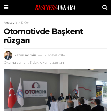
Anasayfa
Diğer
Otomotivde Başkent
rüzgarı
Yazan
admin
21 Mayıs 2014
Okuma zamanı: 3 dak. okuma zamanı