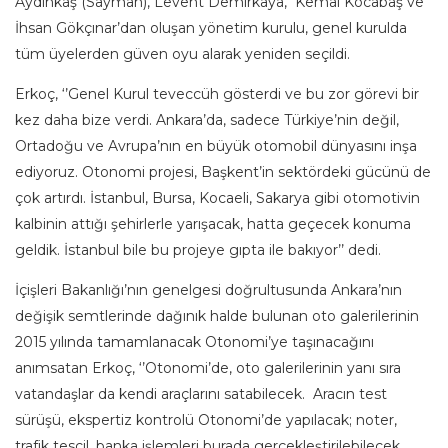
Aydınkaş (Sayman), Levent Demirkaya, Kemal Kocabaş ve
İhsan Gökçınar’dan oluşan yönetim kurulu, genel kurulda
tüm üyelerden güven oyu alarak yeniden seçildi.
Erkoç, ‘’Genel Kurul teveccüh gösterdi ve bu zor görevi bir
kez daha bize verdi. Ankara’da, sadece Türkiye’nin değil,
Ortadoğu ve Avrupa’nın en büyük otomobil dünyasını inşa
ediyoruz. Otonomi projesi, Başkent’in sektördeki gücünü de
çok artırdı. İstanbul, Bursa, Kocaeli, Sakarya gibi otomotivin
kalbinin attığı şehirlerle yarışacak, hatta geçecek konuma
geldik. İstanbul bile bu projeye gıpta ile bakıyor’’ dedi.
İçişleri Bakanlığı’nın genelgesi doğrultusunda Ankara’nın
değişik semtlerinde dağınık halde bulunan oto galerilerinin
2015 yılında tamamlanacak Otonomi’ye taşınacağını
anımsatan Erkoç, ‘’Otonomi’de, oto galerilerinin yanı sıra
vatandaşlar da kendi araçlarını satabilecek. Aracın test
sürüşü, ekspertiz kontrolü Otonomi’de yapılacak; noter,
trafik tescil, banka işlemleri burada gerçekleştirilebilecek.