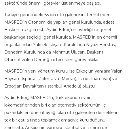
sektöründe önemli görevler üstlenmeye başladı.
Türkiye genelindeki 65 bin oto galericisini temsil eden
MASFED’in Otonomi’de yapılan genel kurulunda, adeta
Başkent rüzgarı esti. Aydın Erkoç’un oybirliği ile genel
başkanlığa seçildiği genel kurulda, MASFED’in en önemli
organlarından Yüksek İstişare Kurulu’nda Niyazi Berktaş,
Denetim Kurulu’nda da Mahmut Ulucan, Başkent
Otomotivcileri Derneği’ni temsilen görev aldılar.
MASFED’in yeni yönetim kurulu ise Erkoç’un yanı sıra Yalçın
Baysan (Isparta), Zafer Uslu (Mersin), İsmet İnan (Van) ve
Erdoğan Bayrak’tan (İstanbul-Anadolu) oluştu.
Aydın Erkoç, MASFED’in, Türk ekonomisinin
lokomotiflerinden biri olan otomotiv sektörünün, iç
pazardaki en önemli ayağı olan oto galericileri derneklerini
tek bir çatı altında toplamak amacıyla kurulduğunu
anımsattı. Ankara’nın yanı sıra İstanbul ve İzmir’in de