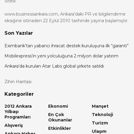
Sitesi
www.businessankara.com, Ankara'daki PR ve bilgilendirme
eksiğine istinaden 22 Eylül 2010 tarihinde yayına başlamıştır.
Son Yazılar
Eximbank’tan yabancı ihracat destek kuruluşuna ilk “garanti”
Mobilexpress’in yeni yolculuğuna 2 milyon dolar yatırım
Ankara’da kurulan Atar Labs global şirkete satıldı
Zihin Haritası
Kategoriler
2012 Ankara
Ekonomi
Manşet
Yılbaşı
En Çok
Teknoloji
Programları
Okunanlar
Turizm
Alışveriş
Etkinlikler
Ulaşım
Ankara Haber