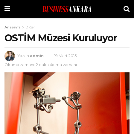
Anasayfa
Diğer
OSTİM Müzesi Kuruluyor
Yazan
admin
19 Mart 2015
Okuma zamanı: 2 dak. okuma zamanı