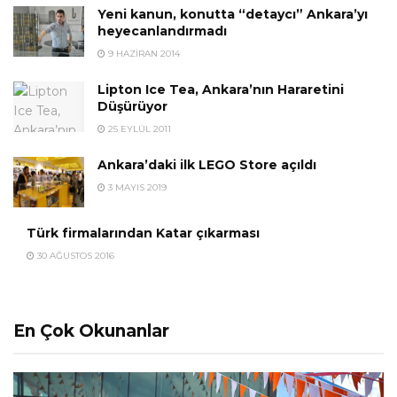
Yeni kanun, konutta “detaycı” Ankara’yı
heyecanlandırmadı
9 HAZIRAN 2014
Lipton Ice Tea, Ankara’nın Hararetini
Düşürüyor
25 EYLÜL 2011
Ankara’daki ilk LEGO Store açıldı
3 MAYIS 2019
Türk firmalarından Katar çıkarması
30 AĞUSTOS 2016
En Çok Okunanlar