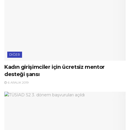
DIĞER
Kadın girişimciler için ücretsiz mentor
desteği şansı
6 ARALIK 2019