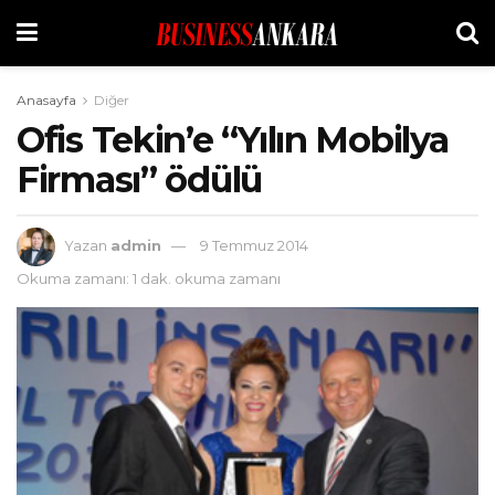
Anasayfa
Diğer
Ofis Tekin’e “Yılın Mobilya
Firması” ödülü
Yazan
admin
9 Temmuz 2014
Okuma zamanı: 1 dak. okuma zamanı