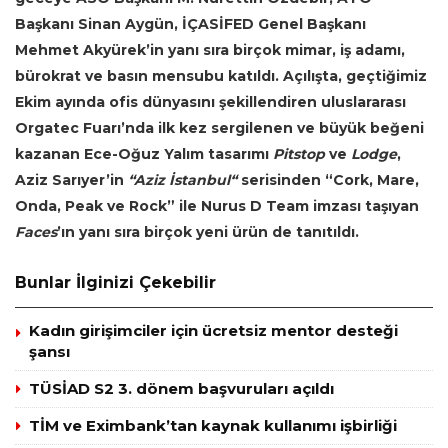
Başkanı Sinan Aygün,
İÇASİFED Genel Başkanı
Mehmet Akyürek’in yanı sıra birçok mimar, iş adamı,
bürokrat ve basın mensubu katıldı. Açılışta, geçtiğimiz
Ekim ayında ofis dünyasını şekillendiren uluslararası
Orgatec Fuarı’nda ilk kez sergilenen ve büyük beğeni
kazanan Ece-Oğuz Yalım tasarımı
Pitstop
ve
Lodge
,
Aziz Sarıyer’in
“Aziz İstanbul“
serisinden “Cork, Mare,
Onda, Peak ve Rock” ile Nurus D Team imzası taşıyan
Faces
’ın yanı sıra birçok yeni ürün de tanıtıldı.
Bunlar İlginizi Çekebilir
Kadın girişimciler için ücretsiz mentor desteği
şansı
TÜSİAD S2 3. dönem başvuruları açıldı
TİM ve Eximbank’tan kaynak kullanımı işbirliği