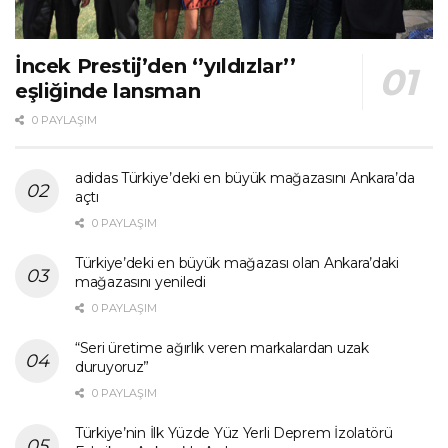
İncek Prestij’den ‘’yıldızlar’’
eşliğinde lansman
0 PAYLAŞIM
adidas Türkiye’deki en büyük mağazasını Ankara’da
açtı
0 PAYLAŞIM
Türkiye’deki en büyük mağazası olan Ankara’daki
mağazasını yeniledi
0 PAYLAŞIM
“Seri üretime ağırlık veren markalardan uzak
duruyoruz”
0 PAYLAŞIM
Türkiye’nin İlk Yüzde Yüz Yerli Deprem İzolatörü