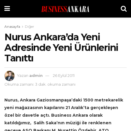
Anasayfa
Diğer
Nurus Ankara’da Yeni
Adresinde Yeni Ürünlerini
Tanıttı
Yazan
admin
26 Eylül 2011
Okuma zamanı: 3 dak. okuma zamanı
Nurus, Ankara Gaziosmanpaşa’daki 1500 metrekarelik
yeni mağazasının kapılarını 21 Aralık’ta gerçekleşen
özel bir davetle açtı. Business Ankara olarak
katıldığımız, Salih Saka’nın müziği ile renklenen
geceye ASO Başkanı M. Nurettin Özdebir, ATO