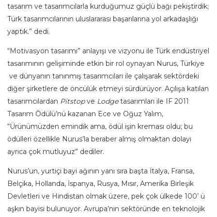
tasarım ve tasarımcılarla kurduğumuz güçlü bağı pekiştirdik;
Türk tasarımcılarının uluslararası başarılarına yol arkadaşlığı
yaptık.” dedi.
“Motivasyon tasarımı” anlayışı ve vizyonu ile Türk endüstriyel
tasarımının gelişiminde etkin bir rol oynayan Nurus, Türkiye
ve dünyanın tanınmış tasarımcıları ile çalışarak sektördeki
diğer şirketlere de öncülük etmeyi sürdürüyor. Açılışa katılan
tasarımcılardan
Pitstop
ve
Lodge
tasarımları ile IF 2011
Tasarım Ödülü’nü kazanan Ece ve Oğuz Yalım,
“Ürünümüzden emindik ama, ödül işin kreması oldu; bu
ödülleri özellikle Nurus’la beraber almış olmaktan dolayı
ayrıca çok mutluyuz” dediler.
Nurus’un, yurtiçi bayi ağının yanı sıra başta İtalya, Fransa,
Belçika, Hollanda, İspanya, Rusya, Mısır, Amerika Birleşik
Devletleri ve Hindistan olmak üzere, pek çok ülkede 100’ ü
aşkın bayisi bulunuyor. Avrupa’nın sektöründe en teknolojik