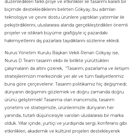
düzenledikleri farklı proje ve etkinlikler ile tasarımı kararlı bir
biçimde desteklediklerini belirten Gökyay, bu adımları
teknolojiye ve çevre dostu ürünlere yaptıkları yatırımlar ile
pekiştirdiklerini, uluslararası alanda gerçekleştirdikleri önemli
projeler ve istikrarlı büyüme grafiğiyle iç pazardaki
hakimiyetlerini dış pazarlara taşıdıklarını sözlerine ekledi.
Nurus Yönetim Kurulu Başkan Vekili Renan Gökyay ise,
Nurus D Team tasarım ekibi ile birlikte yürüttükleri
çalışmaların da altını çizerek, “Tasarım, pazarlama ve iletişim
stratejilerimizin merkezinde yer alır ve tüm faaliyetlerimiz
buna göre çerçevelenir. Tasarım politikamız hiç değişmedi;
dünyanın değişimini gözlemek ve doğru zamanda doğru
ürünü geliştirmek! Tasarıma olan inancımızla, tasarım
yönetimi ve stratejimizle, ürünlerimizle dünyanın her
yanında, tutarlı düşüncesiyle varolan uluslararası bir marka
olduk. Yıllar içinde, yurtiçi ve yurdışında sergi, konferans gibi
etkinlikleri, akademik ve kültürel projeleri destekleyerek