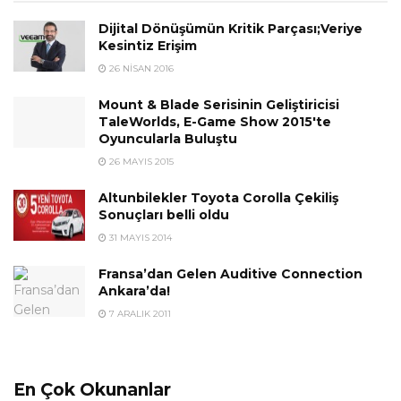
Dijital Dönüşümün Kritik Parçası;Veriye
Kesintiz Erişim
26 NISAN 2016
Mount & Blade Serisinin Geliştiricisi
TaleWorlds, E-Game Show 2015'te
Oyuncularla Buluştu
26 MAYIS 2015
Altunbilekler Toyota Corolla Çekiliş
Sonuçları belli oldu
31 MAYIS 2014
Fransa’dan Gelen Auditive Connection
Ankara’da!
7 ARALIK 2011
En Çok Okunanlar