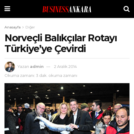
Anasayfa
Diğer
Norveçli Balıkçılar Rotayı
Türkiye’ye Çevirdi
Yazan
admin
2 Aralık 2014
Okuma zamanı: 3 dak. okuma zamanı