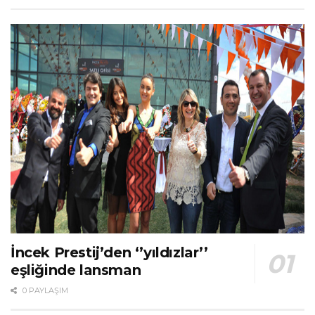
İncek Prestij’den ‘’yıldızlar’’
eşliğinde lansman
0 PAYLAŞIM