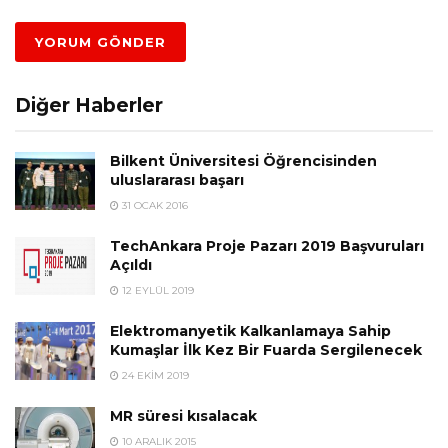
Diğer Haberler
Bilkent Üniversitesi Öğrencisinden
uluslararası başarı
31 OCAK 2016
TechAnkara Proje Pazarı 2019 Başvuruları
Açıldı
12 EYLÜL 2019
Elektromanyetik Kalkanlamaya Sahip
Kumaşlar İlk Kez Bir Fuarda Sergilenecek
24 EKIM 2019
MR süresi kısalacak
10 ARALIK 2015