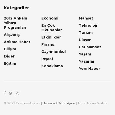
Kategoriler
2012 Ankara
Ekonomi
Manşet
Yılbaşı
En Çok
Teknoloji
Programları
Okunanlar
Turizm
Alışveriş
Etkinlikler
Ulaşım
Ankara Haber
Finans
Ust Manset
Bilişim
Gayrimenkul
Yaşam
Diğer
İnşaat
Yazarlar
Eğitim
Konaklama
Yeni Haber
© 2022 Business Ankara |
Hamarad Dijital Ajans
| Tüm Hakları Saklıdır.