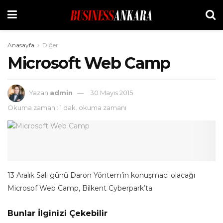
Anasayfa
Diğer
Microsoft Web Camp
Yazan
admin
30 Mayıs 2015
Okuma zamanı: 1 dak. okuma zamanı
13 Aralık Salı günü Daron Yöntem’in konuşmacı olacağı
Microsof Web Camp, Bilkent Cyberpark’ta
Bunlar İlginizi Çekebilir