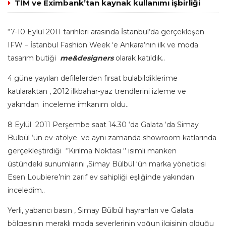
TİM ve Eximbank’tan kaynak kullanımı işbirliği
“7-10 Eylül 2011 tarihleri arasında İstanbul’da gerçekleşen
IFW – İstanbul Fashion Week ‘e Ankara’nın ilk ve moda
tasarım butiği
me&designers
olarak katıldık..
4 güne yayılan defilelerden fırsat bulabildiklerime
katılaraktan , 2012 ilkbahar-yaz trendlerini izleme ve
yakından inceleme imkanım oldu..
8 Eylül 2011 Perşembe saat 14.30 ‘da Galata ‘da Simay
Bülbül ‘ün ev-atölye ve aynı zamanda showroom katlarında
gerçekleştirdiği ‘’Kırılma Noktası ‘’ isimli manken
üstündeki sunumlarını ,Simay Bülbül ‘ün marka yöneticisi
Esen Loubiere’nin zarif ev sahipliği eşliğinde yakından
inceledim..
Yerli, yabancı basın , Simay Bülbül hayranları ve Galata
bölgesinin meraklı moda severlerinin yoğun ilgisinin olduğu