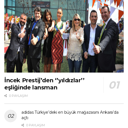
İncek Prestij’den ‘’yıldızlar’’
eşliğinde lansman
0 PAYLAŞIM
adidas Türkiye’deki en büyük mağazasını Ankara’da
açtı
0 PAYLAŞIM