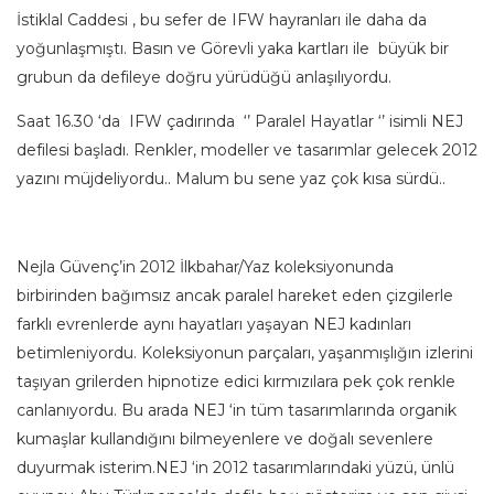
İstiklal Caddesi , bu sefer de IFW hayranları ile daha da
yoğunlaşmıştı. Basın ve Görevli yaka kartları ile büyük bir
grubun da defileye doğru yürüdüğü anlaşılıyordu.
Saat 16.30 ‘da IFW çadırında ‘’ Paralel Hayatlar ‘’ isimli NEJ
defilesi başladı. Renkler, modeller ve tasarımlar gelecek 2012
yazını müjdeliyordu.. Malum bu sene yaz çok kısa sürdü..
Nejla Güvenç’in 2012 İlkbahar/Yaz koleksiyonunda
birbirinden bağımsız ancak paralel hareket eden çizgilerle
farklı evrenlerde aynı hayatları yaşayan NEJ kadınları
betimleniyordu. Koleksiyonun parçaları, yaşanmışlığın izlerini
taşıyan grilerden hipnotize edici kırmızılara pek çok renkle
canlanıyordu. Bu arada NEJ ‘in tüm tasarımlarında organik
kumaşlar kullandığını bilmeyenlere ve doğalı sevenlere
duyurmak isterim.NEJ ‘in 2012 tasarımlarındaki yüzü, ünlü