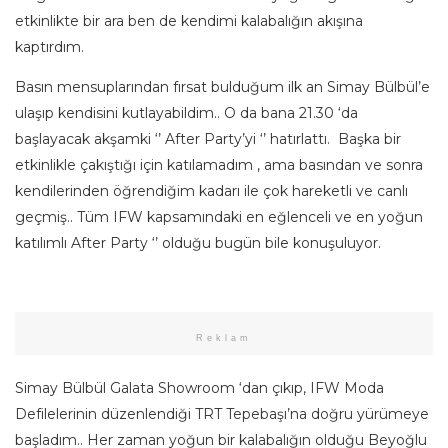
etkinlikte bir ara ben de kendimi kalabalığın akışına
kaptırdım.
Basın mensuplarından fırsat bulduğum ilk an Simay Bülbül’e
ulaşıp kendisini kutlayabildim.. O da bana 21.30 ‘da
başlayacak akşamki ‘’ After Party’yi ‘’ hatırlattı. Başka bir
etkinlikle çakıştığı için katılamadım , ama basından ve sonra
kendilerinden öğrendiğim kadarı ile çok hareketli ve canlı
geçmiş.. Tüm IFW kapsamındaki en eğlenceli ve en yoğun
katılımlı After Party ‘’ olduğu bugün bile konuşuluyor.
Reklam
Simay Bülbül Galata Showroom ‘dan çıkıp, IFW Moda
Defilelerinin düzenlendiği TRT Tepebaşı’na doğru yürümeye
başladım.. Her zaman yoğun bir kalabalığın olduğu Beyoğlu