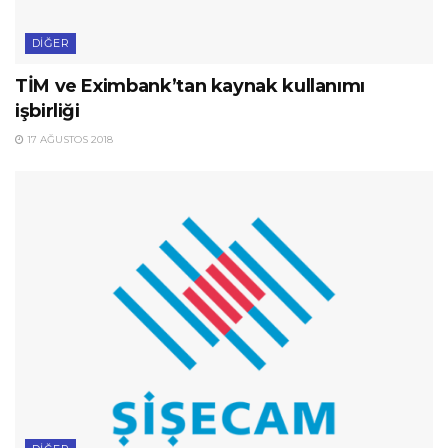
DIĞER
TİM ve Eximbank’tan kaynak kullanımı
işbirliği
17 AĞUSTOS 2018