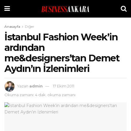
Anasayfa
Diğer
İstanbul Fashion Week’in
ardından
me&designers’tan Demet
Aydın’ın İzlenimleri
Yazan
admin
17 Ekim 2011
Okuma zamanı: 4 dak. okuma zamanı