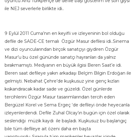
oyuncu Ahu Türkpençe’de defile başı gösterim ve son giysi
ile NEJ severlerle birlikte idi..
9 Eylül 2011 Cuma’nın en keyifli ve izleyeninin bol olduğu
defile de SADE-CE temalı Özgür Masur defilesi idi..Sinema
ve dizi oyuncularından birçok sanatçıyı giydiren Özgür
Masur’u bu özel gününde sanatçı hayranları da yalnız
bırakmamıştı. Medyanın en büyük ilgisi Beren Saat’e idi.
Beren saat defileye yakın arkadaşı Belçim Bilgin Erdoğan ile
gelmişti. Nebahat Çehre’de kuşkusuz yine genç kızları
kıskandıracak kadar sade ve güzeldi. Özel günlerde
tercihlerini Özgür Masur tasarımlarından tercih eden
Bergüzel Korel ve Sema Ergeç ‘de defileyi önde heyecanla
izleyenlerdendi. Defile Zuhal Olcay’ın bugün için özel olarak
seslendiği müzik kaydı ile başladı. Kuşkusuz bu başlangıç
bile tüm defileye ait özeni daha en başta
yansıtıyordu..Sırasıyla tüm mankenler beyazlar içinde