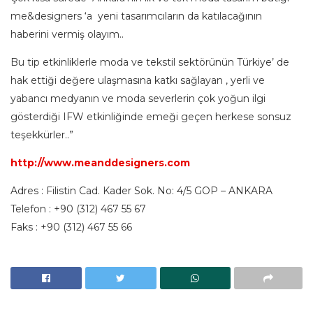
me&designers ‘a yeni tasarımcıların da katılacağının
haberini vermiş olayım..
Bu tip etkinliklerle moda ve tekstil sektörünün Türkiye’ de
hak ettiği değere ulaşmasına katkı sağlayan , yerli ve
yabancı medyanın ve moda severlerin çok yoğun ilgi
gösterdiği IFW etkinliğinde emeği geçen herkese sonsuz
teşekkürler..”
http://www.meanddesigners.com
Adres :
Filistin Cad. Kader Sok. No: 4/5 GOP – ANKARA
Telefon :
+90 (312) 467 55 67
Faks :
+90 (312) 467 55 66