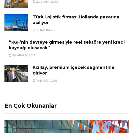
22 ŞUBAT 2016
Türk Lojistik firması Hollanda pazarına
açılıyor
16 KASIM 2016
“KGF’nin devreye girmesiyle reel sektöre yeni kredi
kaynağı oluşacak”
28 ARALIK 2016
Kızılay, premium içecek segmentine
giriyor
18 EYLÜL 2016
En Çok Okunanlar