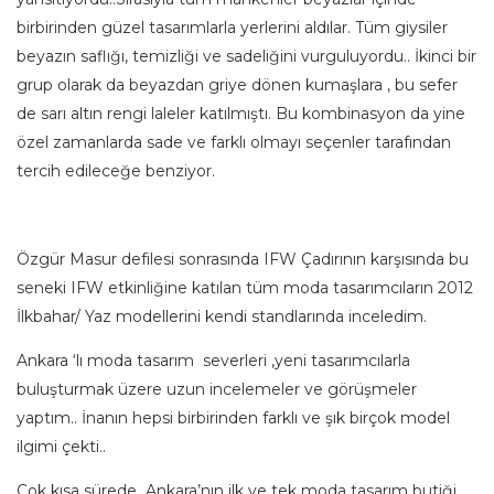
birbirinden güzel tasarımlarla yerlerini aldılar. Tüm giysiler
beyazın saflığı, temizliği ve sadeliğini vurguluyordu.. İkinci bir
grup olarak da beyazdan griye dönen kumaşlara , bu sefer
de sarı altın rengi laleler katılmıştı. Bu kombinasyon da yine
özel zamanlarda sade ve farklı olmayı seçenler tarafından
tercih edileceğe benziyor.
Özgür Masur defilesi sonrasında IFW Çadırının karşısında bu
seneki IFW etkinliğine katılan tüm moda tasarımcıların 2012
İlkbahar/ Yaz modellerini kendi standlarında inceledim.
Ankara ‘lı moda tasarım severleri ,yeni tasarımcılarla
buluşturmak üzere uzun incelemeler ve görüşmeler
yaptım.. İnanın hepsi birbirinden farklı ve şık birçok model
ilgimi çekti..
Çok kısa sürede Ankara’nın ilk ve tek moda tasarım butiği