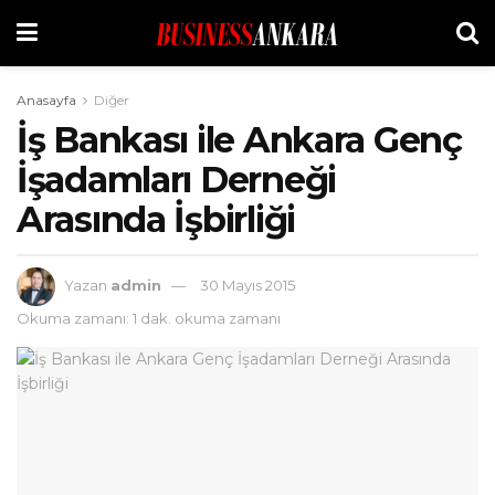
Anasayfa
Diğer
İş Bankası ile Ankara Genç
İşadamları Derneği
Arasında İşbirliği
Yazan
admin
30 Mayıs 2015
Okuma zamanı: 1 dak. okuma zamanı