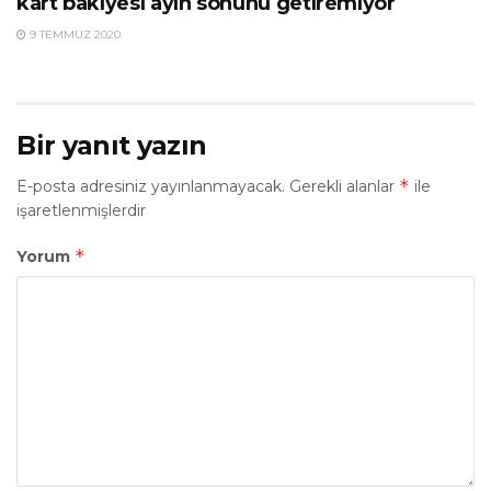
kart bakiyesi ayın sonunu getiremiyor
9 TEMMUZ 2020
Bir yanıt yazın
*
E-posta adresiniz yayınlanmayacak.
Gerekli alanlar
ile
işaretlenmişlerdir
*
Yorum