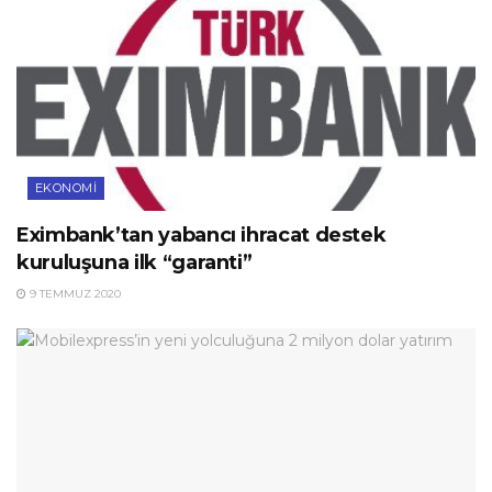
EKONOMI
Eximbank’tan yabancı ihracat destek
kuruluşuna ilk “garanti”
9 TEMMUZ 2020