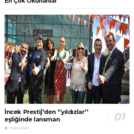
En Çok Okunanlar
İncek Prestij’den ‘’yıldızlar’’
eşliğinde lansman
0 PAYLAŞIM