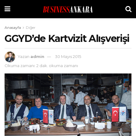
Anasayfa
Diğer
GGYD’de Kartvizit Alışverişi
Yazan
admin
30 Mayıs 2015
Okuma zamanı: 2 dak. okuma zamanı