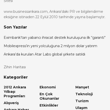
Sitesi
www.businessankara.com, Ankara'daki PR ve bilgilendirme
eksiğine istinaden 22 Eylül 2010 tarihinde yayına başlamıştır.
Son Yazılar
Eximbank’tan yabancı ihracat destek kuruluşuna ilk “garanti”
Mobilexpress’in yeni yolculuğuna 2 milyon dolar yatırım
Ankara’da kurulan Atar Labs global şirkete satıldı
Zihin Haritası
Kategoriler
2012 Ankara
Ekonomi
Manşet
Yılbaşı
En Çok
Teknoloji
Programları
Okunanlar
Turizm
Alışveriş
Etkinlikler
Ulaşım
Ankara Haber