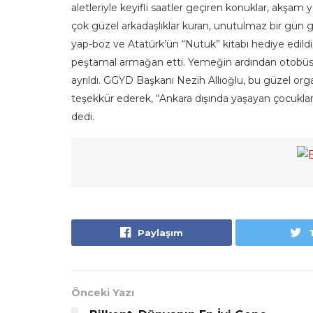
aletleriyle keyifli saatler geçiren konuklar, akşam
çok güzel arkadaşlıklar kuran, unutulmaz bir gün ge
yap-boz ve Atatürk’ün “Nutuk” kitabı hediye edild
peştamal armağan etti. Yemeğin ardından otobüsl
ayrıldı. GGYD Başkanı Nezih Allıoğlu, bu güzel o
teşekkür ederek, “Ankara dışında yaşayan çocukla
dedi.
Paylaşım
Önceki Yazı