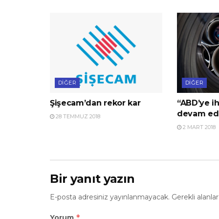
DIĞER
DIĞER
Şişecam’dan rekor kar
“ABD’ye ih
devam ed
28 TEMMUZ 2018
2 MART 2018
Bir yanıt yazın
E-posta adresiniz yayınlanmayacak.
Gerekli alanla
*
Yorum