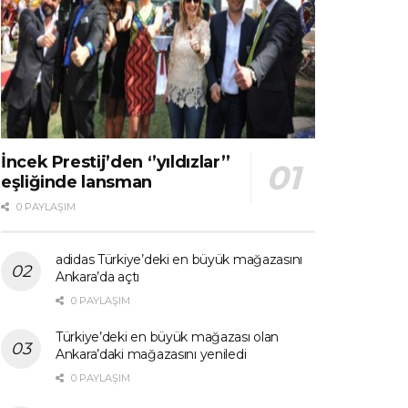
İncek Prestij’den ‘’yıldızlar’’
eşliğinde lansman
0 PAYLAŞIM
adidas Türkiye’deki en büyük mağazasını
Ankara’da açtı
0 PAYLAŞIM
Türkiye’deki en büyük mağazası olan
Ankara’daki mağazasını yeniledi
0 PAYLAŞIM