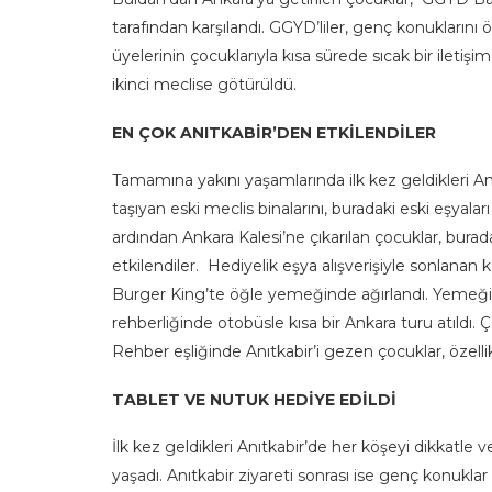
tarafından karşılandı. GGYD’liler, genç konuklarını
üyelerinin çocuklarıyla kısa sürede sıcak bir iletişi
ikinci meclise götürüldü.
EN ÇOK ANITKABİR’DEN ETKİLENDİLER
Tamamına yakını yaşamlarında ilk kez geldikleri A
taşıyan eski meclis binalarını, buradaki eski eşyaları
ardından Ankara Kalesi’ne çıkarılan çocuklar, bu
etkilendiler. Hediyelik eşya alışverişiyle sonlanan 
Burger King’te öğle yemeğinde ağırlandı. Yemeğ
rehberliğinde otobüsle kısa bir Ankara turu atıldı. 
Rehber eşliğinde Anıtkabir’i gezen çocuklar, özell
TABLET VE NUTUK HEDİYE EDİLDİ
İlk kez geldikleri Anıtkabir’de her köşeyi dikkatle
yaşadı. Anıtkabir ziyareti sonrası ise genç konukla