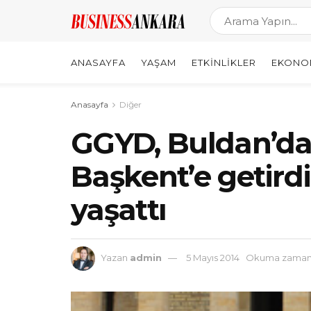
ANASAYFA
YAŞAM
ETKINLIKLER
EKONO
Anasayfa
Diğer
GGYD, Buldan’da
Başkent’e getird
yaşattı
Yazan
admin
5 Mayıs 2014
Okuma zamanı