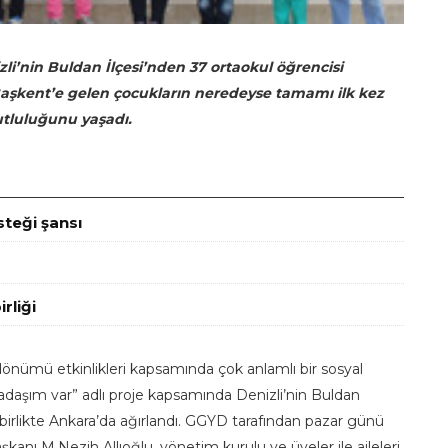
i’nin Buldan İlçesi’nden 37 ortaokul öğrencisi
 Başkent’e gelen çocukların neredeyse tamamı ilk kez
utluluğunu yaşadı.
steği şansı
rliği
dönümü etkinlikleri kapsamında çok anlamlı bir sosyal
rkadaşım var” adlı proje kapsamında Denizli’nin Buldan
 birlikte Ankara’da ağırlandı. GGYD tarafından pazar günü
anı M.Nezih Allıoğlu, yönetim kurulu ve üyeler ile aileleri