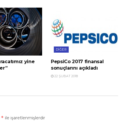
DIĞER
racatımız yine
PepsiCo 2017 finansal
er”
sonuçlarını açıkladı
22 ŞUBAT 2018
*
r
ile işaretlenmişlerdir