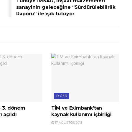
Türkiye İMSAD, inşaat malzemeleri
sanayinin geleceğine “Sürdürülebilirlik
Raporu” ile ışık tutuyor
DIĞER
 3. dönem
TİM ve Eximbank’tan
ı açıldı
kaynak kullanımı işbirliği
17 AĞUSTOS 2018