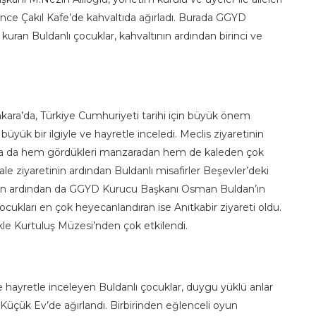
 önce Çakıl Kafe’de kahvaltıda ağırladı. Burada GGYD
m kuran Buldanlı çocuklar, kahvaltının ardından birinci ve
nkara’da, Türkiye Cumhuriyeti tarihi için büyük önem
 büyük bir ilgiyle ve hayretle inceledi. Meclis ziyaretinin
rada da hem gördükleri manzaradan hem de kaleden çok
kale ziyaretinin ardından Buldanlı misafirler Beşevler’deki
in ardından da GGYD Kurucu Başkanı Osman Buldan’ın
Çocukları en çok heyecanlandıran ise Anıtkabir ziyareti oldu.
ikle Kurtuluş Müzesi’nden çok etkilendi.
 ve hayretle inceleyen Buldanlı çocuklar, duygu yüklü anlar
r Küçük Ev’de ağırlandı. Birbirinden eğlenceli oyun