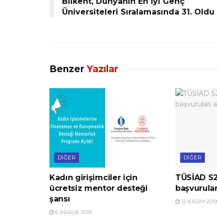
Bilkent, Dünyanın En İyi Genç
Üniversiteleri Sıralamasında 31. Oldu
Benzer
Yazılar
DIĞER
DIĞER
Kadın girişimciler için
TÜSİAD S2
ücretsiz mentor desteği
başvurular
şansı
12 KASIM 2019
6 ARALIK 2019