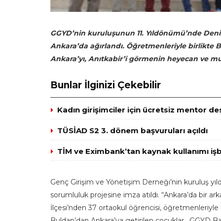
GGYD’nin kuruluşunun 11. Yıldönümü’nde Denizl
Ankara’da ağırlandı. Öğretmenleriyle birlikte
Ankara’yı, Anıtkabir’i görmenin heyecan ve m
Bunlar İlginizi Çekebilir
Kadın girişimciler için ücretsiz mentor de
TÜSİAD S2 3. dönem başvuruları açıldı
TİM ve Eximbank’tan kaynak kullanımı işbi
Genç Girişim ve Yönetişim Derneği’nin kuruluş yıl
sorumluluk projesine imza atıldı. “Ankara’da bir a
İlçesi’nden 37 ortaokul öğrencisi, öğretmenleriyle
Buldan’dan Ankara’ya getirilen çocuklar, GGYD Başk