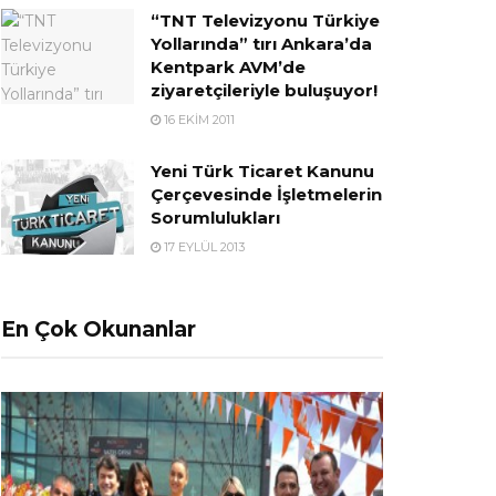
“TNT Televizyonu Türkiye
Yollarında” tırı Ankara’da
Kentpark AVM’de
ziyaretçileriyle buluşuyor!
16 EKIM 2011
Yeni Türk Ticaret Kanunu
Çerçevesinde İşletmelerin
Sorumlulukları
17 EYLÜL 2013
En Çok Okunanlar