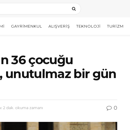
MI
GAYRIMENKUL
ALIŞVERIŞ
TEKNOLOJI
TURIZM
n 36 çocuğu
i, unutulmaz bir gün
0
: 2 dak. okuma zamanı