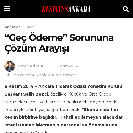
Anasayfa
Diğer
“Geç Ödeme” Sorununa
Çözüm Arayışı
Yazan
admin
8 Kasım 2014
Okuma zamanı: 3 dak. okuma zamanı
8 Kasım 2014 – Ankara Ticaret Odası Yönetim Kurulu
Başkanı Salih Bezci,
özellikle Küçük ve Orta Ölçekli
İşletmelerin, mal ve hizmet tedarikindeki geç ödemeler
nedeniyle sıkıntı yaşadığını belirterek,
“Ekonomide her
kesim birbirine bağlıdır. Tahsil edilemeyen alacaklar
ister istemez işletmenin personel ve ödemelerine
yansıyacaktır”
dedi.