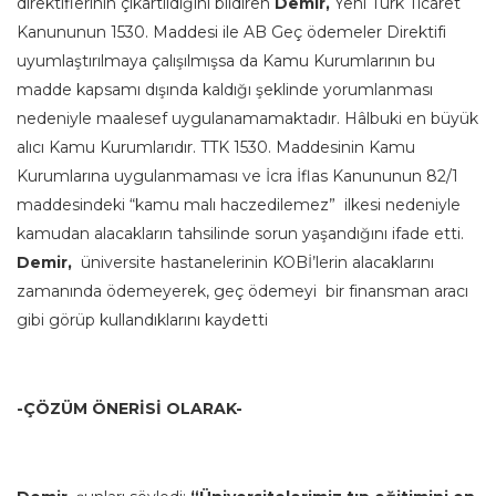
direktiflerinin çıkartıldığını bildiren
Demir,
Yeni Türk Ticaret
Kanununun 1530. Maddesi ile AB Geç ödemeler Direktifi
uyumlaştırılmaya çalışılmışsa da Kamu Kurumlarının bu
madde kapsamı dışında kaldığı şeklinde yorumlanması
nedeniyle maalesef uygulanamamaktadır. Hâlbuki en büyük
alıcı Kamu Kurumlarıdır. TTK 1530. Maddesinin Kamu
Kurumlarına uygulanmaması ve İcra İflas Kanununun 82/1
maddesindeki “kamu malı haczedilemez” ilkesi nedeniyle
kamudan alacakların tahsilinde sorun yaşandığını ifade etti.
Demir,
üniversite hastanelerinin KOBİ’lerin alacaklarını
zamanında ödemeyerek, geç ödemeyi bir finansman aracı
gibi görüp kullandıklarını kaydetti
-ÇÖZÜM ÖNERİSİ OLARAK-