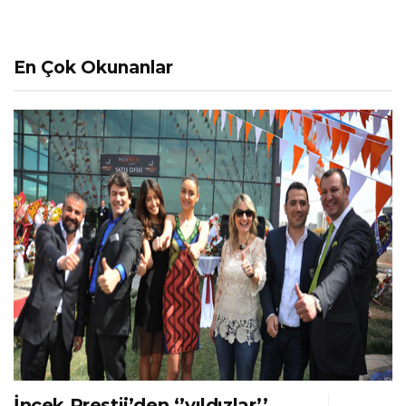
En Çok Okunanlar
İncek Prestij’den ‘’yıldızlar’’