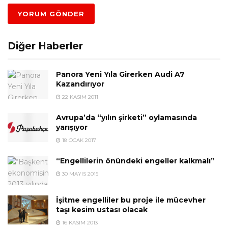
Diğer Haberler
Panora Yeni Yıla Girerken Audi A7
Kazandırıyor
22 KASIM 2011
Avrupa’da “yılın şirketi” oylamasında
yarışıyor
18 OCAK 2017
“Engellilerin önündeki engeller kalkmalı”
30 MAYIS 2015
İşitme engelliler bu proje ile mücevher
taşı kesim ustası olacak
16 KASIM 2013