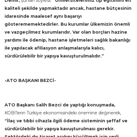
Demir,
şunları söyledi:
“Üniversitelerimiz tıp eğitimini en
kaliteli şekilde yapmaktadır ancak, hastane bütçesinin
idaresinde maalesef aynı başarıyı
gösterememektedirler. Bu kurumlar ülkemizin önemli
ve vazgeçilmez kurumlarıdır. Var olan borçları hazine
yardımı ile ödenip, hastane işletmeleri sağlık bakanlığı
ile yapılacak afiliasyon anlaşmalarıyla kalıcı,
sürdürülebilir bir yapıya kavuşturulmalıdır.”
-ATO BAŞKANI BEZCİ-
ATO Başkanı Salih Bezci de yaptığı konuşmada,
KOBİ’lerin Türkiye ekonomisindeki önemine değinerek,
“İlaç ve tıbbi cihazla ilgili ödeme sisteminin şeffaf ve
sürdürülebilir bir yapıya kavuşturulması gerekir.
Sektördeki dış ticaret açığını küçültmek için yerli