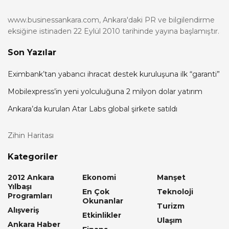
www.businessankara.com, Ankara'daki PR ve bilgilendirme
eksiğine istinaden 22 Eylül 2010 tarihinde yayına başlamıştır.
Son Yazılar
Eximbank’tan yabancı ihracat destek kuruluşuna ilk “garanti”
Mobilexpress’in yeni yolculuğuna 2 milyon dolar yatırım
Ankara’da kurulan Atar Labs global şirkete satıldı
Zihin Haritası
Kategoriler
2012 Ankara
Ekonomi
Manşet
Yılbaşı
En Çok
Teknoloji
Programları
Okunanlar
Turizm
Alışveriş
Etkinlikler
Ulaşım
Ankara Haber