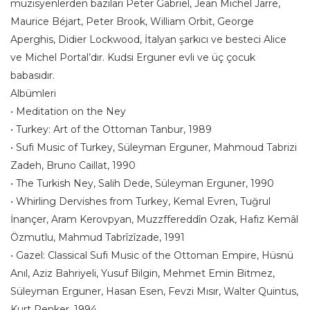
müzisyenlerden bazıları Peter Gabriel, Jean Michel Jarre,
Maurice Béjart, Peter Brook, William Orbit, George
Aperghis, Didier Lockwood, İtalyan şarkıcı ve besteci Alice
ve Michel Portal’dır. Kudsi Erguner evli ve üç çocuk
babasıdır.
Albümleri
• Meditation on the Ney
• Turkey: Art of the Ottoman Tanbur, 1989
• Sufi Music of Turkey, Süleyman Erguner, Mahmoud Tabrizi
Zadeh, Bruno Caillat, 1990
• The Turkish Ney, Salih Dede, Süleyman Erguner, 1990
• Whirling Dervishes from Turkey, Kemal Evren, Tuğrul
İnançer, Aram Kerovpyan, Muzzffereddîn Ozak, Hafız Kemâl
Özmutlu, Mahmud Tabrîzîzade, 1991
• Gazel: Classical Sufi Music of the Ottoman Empire, Hüsnü
Anıl, Aziz Bahriyeli, Yusuf Bilgin, Mehmet Emin Bitmez,
Süleyman Erguner, Hasan Esen, Fevzi Mısır, Walter Quintus,
Kurt Renker, 1994