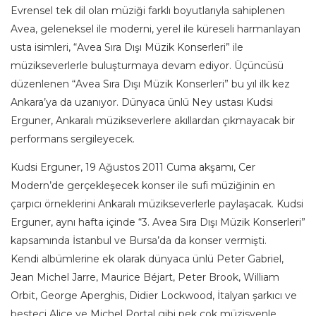
Evrensel tek dil olan müziği farklı boyutlarıyla sahiplenen
Avea, geleneksel ile moderni, yerel ile küreseli harmanlayan
usta isimleri, “Avea Sıra Dışı Müzik Konserleri” ile
müzikseverlerle buluşturmaya devam ediyor. Üçüncüsü
düzenlenen “Avea Sıra Dışı Müzik Konserleri” bu yıl ilk kez
Ankara’ya da uzanıyor. Dünyaca ünlü Ney ustası Kudsi
Erguner, Ankaralı müzikseverlere akıllardan çıkmayacak bir
performans sergileyecek.
Kudsi Erguner, 19 Ağustos 2011 Cuma akşamı, Cer
Modern’de gerçekleşecek konser ile sufi müziğinin en
çarpıcı örneklerini Ankaralı müzikseverlerle paylaşacak. Kudsi
Erguner, aynı hafta içinde “3. Avea Sıra Dışı Müzik Konserleri”
kapsamında İstanbul ve Bursa’da da konser vermişti.
Kendi albümlerine ek olarak dünyaca ünlü Peter Gabriel,
Jean Michel Jarre, Maurice Béjart, Peter Brook, William
Orbit, George Aperghis, Didier Lockwood, İtalyan şarkıcı ve
besteci Alice ve Michel Portal gibi pek çok müzisyenle