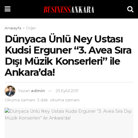
Anasayfa
Diğer
Dünyaca Ünlü Ney Ustası
Kudsi Erguner “3. Avea Sıra
Dışı Müzik Konserleri” ile
Ankara’da!
Yazan
admin
25 Eylül 2011
Okuma zamanı: 3 dak. okuma zamanı