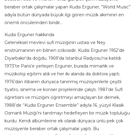
beraber ortak çalışmalar yapan Kudsi Erguner, “World Music”
adıyla bütün dünyada büyük ilgi gören müzik akımının en
önemli öncülerinden biridir..
Kudsi Erguner hakkında
Geleneksel mevlevi sufi müziğinin ustası ve Ney
enstrümanının en bilinen icrâcısıdır. Kudsi Erguner 1952’de
Diyarbakır’da doğdu. 1969’da İstanbul Radyosu’na katıldı.
1973’te Paris’e yerleşen Erguner, burada mimarlık ve
müzikoloji eğitimi aldı ve her iki alanda da doktora yaptı.
1976’dan itibaren dünyaca tanınmış müzisyenlerle çeşitli
tiyatro, sinema ve konser projelerinde çalıştı. 1981’de Sufi
öğretisini ve müziğini öğretmeyi amaçlayan bir dernek,
1988’de ‘‘Kudsi Erguner Ensemble’’ adıyla 16. yüzyıl Klasik
Osmanlı Müziği’ni tanıtmayı hedefleyen bir müzik topluluğu
kurdu. Kendi albümlerine ek olarak dünyaca ünlü pek çok
müzisyenle beraber ortak çalışmalar yaptı. Bu