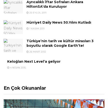
Ayrıcalıklı İftar Sofraları Ankara
HiltonSA’da Kuruluyor
25 EYLÜL 2011
Hürriyet Daily News 50.Yılını Kutladı
1 KASIM 2011
Türkiye’nin tarih ve kültür mirasları 3
boyutlu olarak Google Earth’te!
26 MART 2012
Keloğlan Next Level’a geliyor
4 NISAN 2015
En Çok Okunanlar