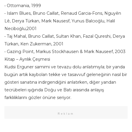
• Ottomania, 1999
• Islam Blues, Bruno Caillat, Renaud Garcia-Fons, Nguyên
Lê, Derya Türkan, Mark Nausesf, Yunus Balcıoğlu, Halil
Neciboğlu,2001
• Taj Mahal, Bruno Caillat, Sultan Khan, Fazal Qureshi, Derya
Türkan, Ken Zukerman, 2001
• Gazing Point, Markus Stockhausen & Mark Nauseef, 2003
Kitap – Ayrılık Çeşmesi
Kudsi Erguner samimi ve tevazu dolu anlatımıyla; bir yanda
bugün artık kaybolan tekke ve tasavvuf geleneğinin nasıl bir
gösteri sanatına indirgendiğini anlatırken, diğer yandan
tecrübeleri ışığında Doğu ve Batı arasında anlayış
farklılıklarını gözler önüne seriyor.
Reklam