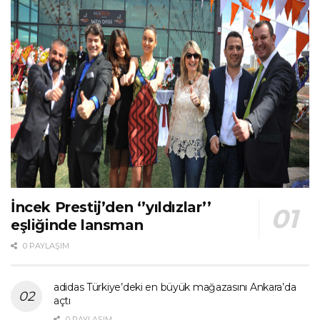
İncek Prestij’den ‘’yıldızlar’’
eşliğinde lansman
0 PAYLAŞIM
adidas Türkiye’deki en büyük mağazasını Ankara’da
açtı
0 PAYLAŞIM