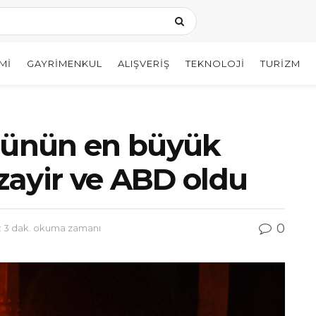
MI
GAYRIMENKUL
ALIŞVERIŞ
TEKNOLOJI
TURIZM
örünün en büyük
ezayir ve ABD oldu
0
 3 dak. okuma zamanı