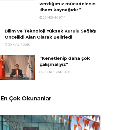
verdiğimiz mücadelenin
ilham kaynağıdır”
25 NISAN 2014
Bilim ve Teknoloji Yüksek Kurulu Sağlığı
Öncelikli Alan Olarak Belirledi
30 MAYIS 2015
“Kenetlenip daha çok
çalışmalıyız”
26 HAZIRAN 2018
En Çok Okunanlar