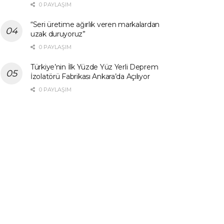
0 PAYLAŞIM
“Seri üretime ağırlık veren markalardan
uzak duruyoruz”
0 PAYLAŞIM
Türkiye’nin İlk Yüzde Yüz Yerli Deprem
İzolatörü Fabrikası Ankara’da Açılıyor
0 PAYLAŞIM