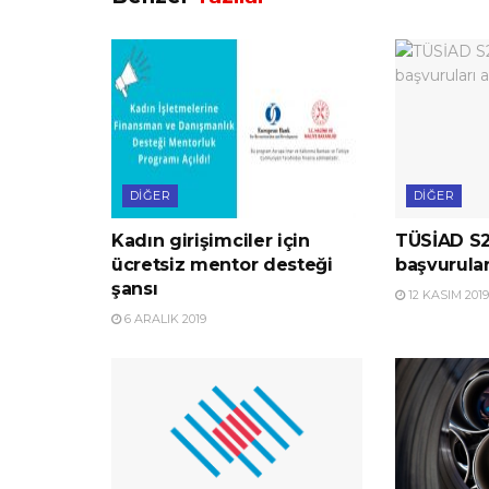
DIĞER
DIĞER
Kadın girişimciler için
TÜSİAD S2
ücretsiz mentor desteği
başvurular
şansı
12 KASIM 2019
6 ARALIK 2019