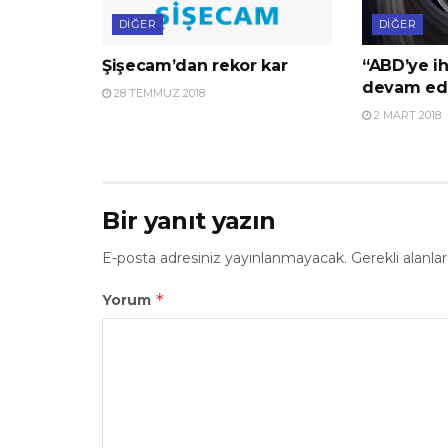
DIĞER
DIĞER
Şişecam’dan rekor kar
“ABD’ye ih
devam ed
28 TEMMUZ 2018
2 MART 2018
Bir yanıt yazın
E-posta adresiniz yayınlanmayacak.
Gerekli alanla
*
Yorum