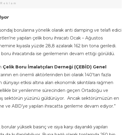
Reklam
ıyor
sondaj borularına yönelik olarak anti damping ve telafi edici
tleri’ne yapılan çelik boru ihracatı Ocak – Ağustos
emine kıyasla yüzde 28,8 azalarak 162 bin tona geriledi.
k boru ihracatında ise gerilemenin devam ettiği görüldü.
n
Çelik Boru İmalatçıları Derneği (ÇEBİD) Genel
arının en önemli aktörlerinden biri olarak 140’tan fazla
 dünyayı etkisi altına alan ekonomik sıkıntılara rağmen
zellikle bir yenilenme sürecinden geçen Ortadoğu ve
 artış sektörün yüzünü güldürüyor. Ancak sektörümüzün en
rine ve ABD’ye yapılan ihracatta gerileme devam ediyor.”
borular yüksek basınç ve ısıya karşı dayanıklı yapıları
arda da kullanılabiliyor. Buna bağlı olarak toplamda 250 bin