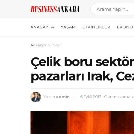
ANASAYFA
YAŞAM
ETKINLIKLER
EKONO
Anasayfa
Diğer
Çelik boru sekt
pazarları Irak, C
Yazan
admin
6 Eylül 2013
Okuma zamanı: