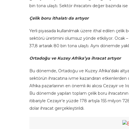
bin tona ulaştı. Sektör ihracatını değer bazında ise 
Çelik boru ithalatı da artıyor
Yerli piyasada kullanılmak üzere ithal edilen çeli
sektörü üretimini olumsuz yönde etkiliyor. Ocak –
37,8 artarak 80 bin tona ulaştı. Aynı dönemde yaklaş
Ortadoğu ve Kuzey Afrika’ya ihracat artıyor
Bu dönemde, Ortadoğu ve Kuzey Afrika’daki altyapı y
sektörün ihracatına ivme kazandıran etkenlerde
Afrika pazarlarının en önemli iki alıcısı Cezayir ve I
Bu dönemde yapılan toplam çelik boru ihracatının y
itibariyle Cezayir’e yüzde 178 artışla 155 milyon 72
dolar ihracat gerçekleştirildi.