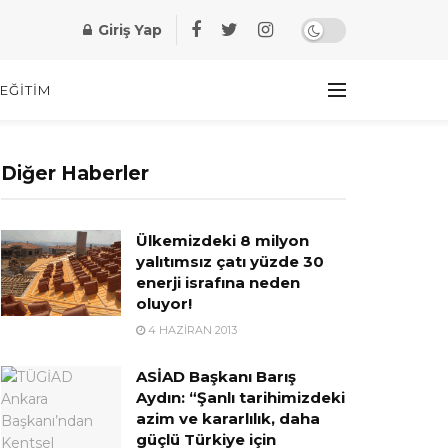
Giriş Yap
EĞITIM
Diğer Haberler
Ülkemizdeki 8 milyon
yalıtımsız çatı yüzde 30
enerji israfına neden
oluyor!
4 HAZIRAN 2013
ASİAD Başkanı Barış
Aydın: “Şanlı tarihimizdeki
azim ve kararlılık, daha
güçlü Türkiye için