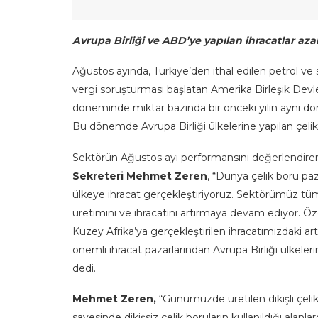
Avrupa Birliği ve ABD’ye yapılan ihracatlar azal
Ağustos ayında, Türkiye’den ithal edilen petrol ve 
vergi soruşturması başlatan Amerika Birleşik Devle
döneminde miktar bazında bir önceki yılın aynı dön
Bu dönemde Avrupa Birliği ülkelerine yapılan çeli
Sektörün Ağustos ayı performansını değerlendire
Sekreteri Mehmet Zeren
, “Dünya çelik boru paz
ülkeye ihracat gerçekleştiriyoruz. Sektörümüz tüm
üretimini ve ihracatını artırmaya devam ediyor. Ö
Kuzey Afrika’ya gerçekleştirilen ihracatımızdaki
önemli ihracat pazarlarından Avrupa Birliği ülkele
dedi.
Mehmet Zeren,
“Günümüzde üretilen dikişli çelik 
sayesinde dikişsiz çelik boruların kullanıldığı alanl