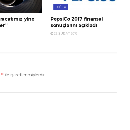
DIĞER
racatımız yine
PepsiCo 2017 finansal
er”
sonuçlarını açıkladı
22 ŞUBAT 2018
*
r
ile işaretlenmişlerdir