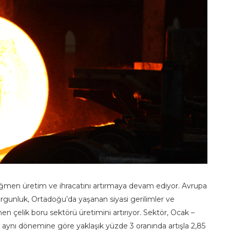
ğmen üretim ve ihracatını artırmaya devam ediyor. Avrupa
gunluk, Ortadoğu’da yaşanan siyasi gerilimler ve
ğmen çelik boru sektörü üretimini artırıyor. Sektör, Ocak –
 aynı dönemine göre yaklaşık yüzde 3 oranında artışla 2,85