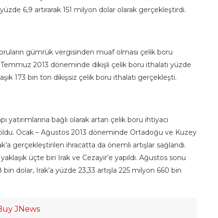
yüzde 6,9 artırarak 151 milyon dolar olarak gerçekleştirdi.
k boruların gümrük vergisinden muaf olması çelik boru
 Temmuz 2013 döneminde dikişli çelik boru ithalatı yüzde
ık 173 bin ton dikişsiz çelik boru ithalatı gerçekleşti.
atırımlarına bağlı olarak artan çelik boru ihtiyacı
n oldu. Ocak – Ağustos 2013 döneminde Ortadoğu ve Kuzey
rak’a gerçekleştirilen ihracatta da önemli artışlar sağlandı.
aklaşık üçte biri Irak ve Cezayir’e yapıldı. Ağustos sonu
8 bin dolar, Irak’a yüzde 23,33 artışla 225 milyon 660 bin