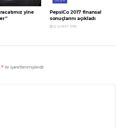
DIĞER
racatımız yine
PepsiCo 2017 finansal
er”
sonuçlarını açıkladı
22 ŞUBAT 2018
*
r
ile işaretlenmişlerdir