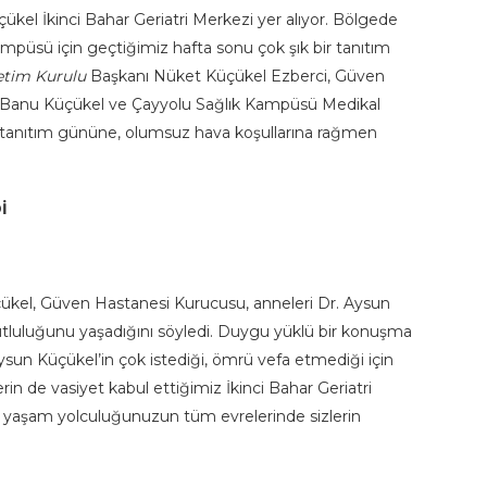
el İkinci Bahar Geriatri Merkezi yer alıyor. Bölgede
mpüsü için geçtiğimiz hafta sonu çok şık bir tanıtım
etim Kurulu
Başkanı Nüket Küçükel Ezberci, Güven
 Banu Küçükel ve Çayyolu Sağlık Kampüsü Medikal
i tanıtım gününe, olumsuz hava koşullarına rağmen
İ
ükel, Güven Hastanesi Kurucusu, anneleri Dr. Aysun
utluluğunu yaşadığını söyledi. Duygu yüklü bir konuşma
un Küçükel’in çok istediği, ömrü vefa etmediği için
rin de vasiyet kabul ettiğimiz İkinci Bahar Geriatri
 yaşam yolculuğunuzun tüm evrelerinde sizlerin