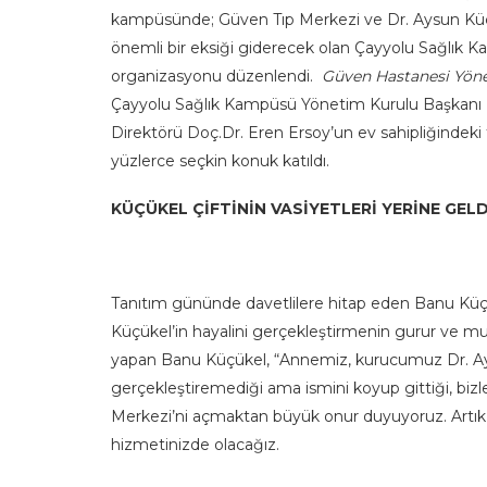
kampüsünde; Güven Tıp Merkezi ve Dr. Aysun Küçük
önemli bir eksiği giderecek olan Çayyolu Sağlık Ka
organizasyonu düzenlendi.
Güven Hastanesi Yön
Çayyolu Sağlık Kampüsü Yönetim Kurulu Başkanı
Direktörü Doç.Dr. Eren Ersoy’un ev sahipliğindek
yüzlerce seçkin konuk katıldı.
KÜÇÜKEL ÇİFTİNİN VASİYETLERİ YERİNE GELD
Tanıtım gününde davetlilere hitap eden Banu Küç
Küçükel’in hayalini gerçekleştirmenin gurur ve m
yapan Banu Küçükel, “Annemiz, kurucumuz Dr. Ays
gerçekleştiremediği ama ismini koyup gittiği, bizle
Merkezi’ni açmaktan büyük onur duyuyoruz. Artık
hizmetinizde olacağız.