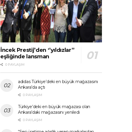
İncek Prestij’den ‘’yıldızlar’’
eşliğinde lansman
0 PAYLAŞIM
adidas Türkiye’deki en büyük mağazasını
Ankara’da açtı
0 PAYLAŞIM
Türkiye’deki en büyük mağazası olan
Ankara’daki mağazasını yeniledi
0 PAYLAŞIM
“Seri üretime ağırlık veren markalardan