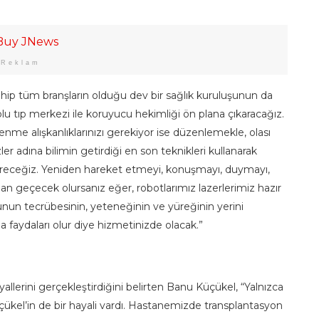
Reklam
sahip tüm branşların olduğu dev bir sağlık kuruluşunun da
u tıp merkezi ile koruyucu hekimliği ön plana çıkaracağız.
lenme alışkanlıklarınızı gerekiyor ise düzenlemekle, olası
izler adına bilimin getirdiği en son teknikleri kullanarak
eceğiz. Yeniden hareket etmeyi, konuşmayı, duymayı,
 geçecek olursanız eğer, robotlarımız lazerlerimiz hazır
nun tecrübesinin, yeteneğinin ve yüreğinin yerini
 faydaları olur diye hizmetinizde olacak.”
lerini gerçekleştirdiğini belirten Banu Küçükel, “Yalnızca
el’in de bir hayali vardı. Hastanemizde transplantasyon