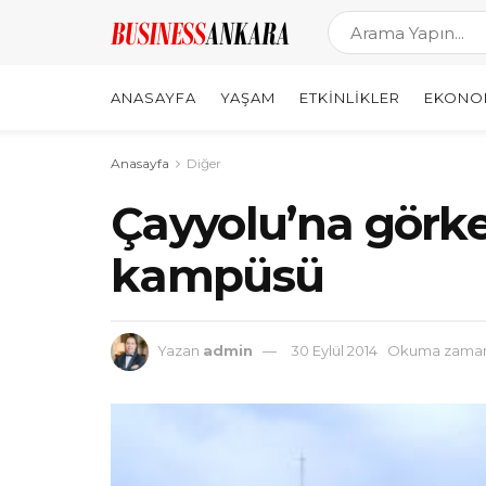
ANASAYFA
YAŞAM
ETKINLIKLER
EKONO
Anasayfa
Diğer
Çayyolu’na görke
kampüsü
Yazan
admin
30 Eylül 2014
Okuma zamanı