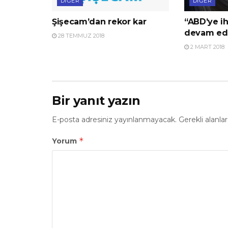
DIĞER
DIĞER
Şişecam’dan rekor kar
“ABD’ye ih
devam ed
28 TEMMUZ 2018
2 MART 2018
Bir yanıt yazın
E-posta adresiniz yayınlanmayacak.
Gerekli alanla
*
Yorum