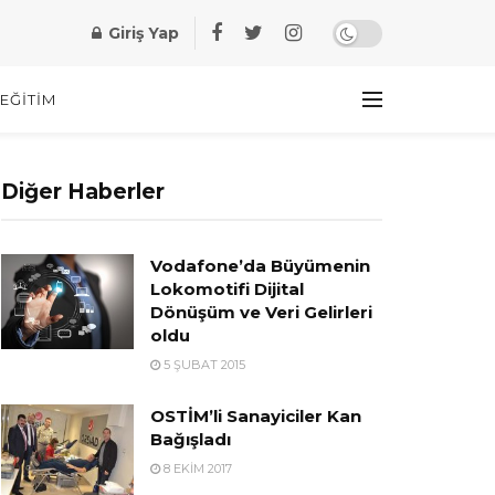
Giriş Yap
EĞITIM
Diğer Haberler
Vodafone’da Büyümenin
Lokomotifi Dijital
Dönüşüm ve Veri Gelirleri
oldu
5 ŞUBAT 2015
OSTİM’li Sanayiciler Kan
Bağışladı
8 EKIM 2017