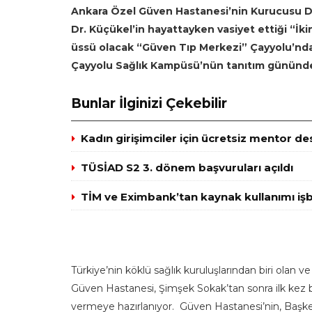
Ankara Özel Güven Hastanesi’nin Kurucusu Dr.
Dr. Küçükel’in hayattayken vasiyet ettiği “İki
üssü olacak “Güven Tıp Merkezi” Çayyolu’nda
Çayyolu Sağlık Kampüsü’nün tanıtım gününde
Bunlar İlginizi Çekebilir
Kadın girişimciler için ücretsiz mentor de
TÜSİAD S2 3. dönem başvuruları açıldı
TİM ve Eximbank’tan kaynak kullanımı işbi
Türkiye’nin köklü sağlık kuruluşlarından biri olan 
Güven Hastanesi, Şimşek Sokak’tan sonra ilk kez ba
vermeye hazırlanıyor. Güven Hastanesi’nin, Başken