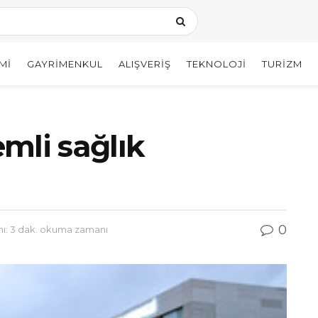
MI
GAYRIMENKUL
ALIŞVERIŞ
TEKNOLOJI
TURIZM
mli sağlık
0
: 3 dak. okuma zamanı