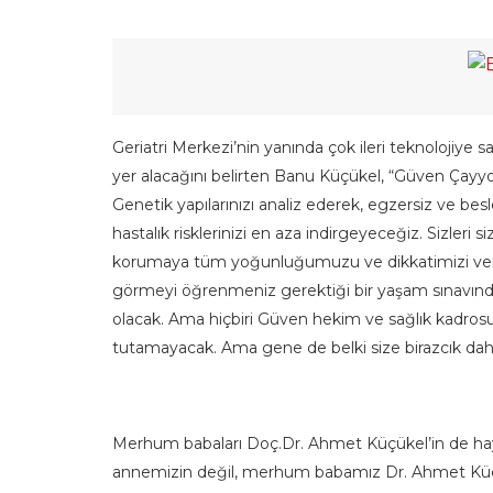
Geriatri Merkezi’nin yanında çok ileri teknolojiye 
yer alacağını belirten Banu Küçükel, “Güven Çayyol
Genetik yapılarınızı analiz ederek, egzersiz ve bes
hastalık risklerinizi en aza indirgeyeceğiz. Sizleri s
korumaya tüm yoğunluğumuzu ve dikkatimizi ver
görmeyi öğrenmeniz gerektiği bir yaşam sınavından
olacak. Ama hiçbiri Güven hekim ve sağlık kadrosu
tutamayacak. Ama gene de belki size birazcık daha
Merhum babaları Doç.Dr. Ahmet Küçükel’in de hayal
annemizin değil, merhum babamız Dr. Ahmet Küçük