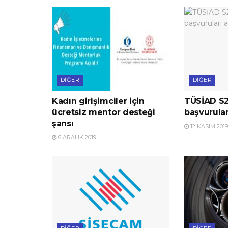
DIĞER
DIĞER
Kadın girişimciler için
TÜSİAD S2
ücretsiz mentor desteği
başvurular
şansı
12 KASIM 2019
6 ARALIK 2019