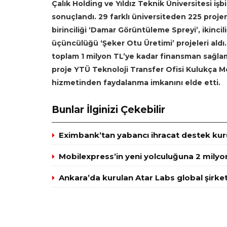
Çalık Holding ve Yıldız Teknik Üniversitesi işbi
sonuçlandı. 29 farklı üniversiteden 225 projeni
birinciliği ‘Damar Görüntüleme Spreyi’, ikinci
üçüncülüğü ‘Şeker Otu Üretimi’ projeleri aldı. 
toplam 1 milyon TL’ye kadar finansman sağlama
proje YTÜ Teknoloji Transfer Ofisi Kulukça Me
hizmetinden faydalanma imkanını elde etti.
Bunlar İlginizi Çekebilir
Eximbank’tan yabancı ihracat destek kuru
Mobilexpress’in yeni yolculuğuna 2 milyo
Ankara’da kurulan Atar Labs global şirket