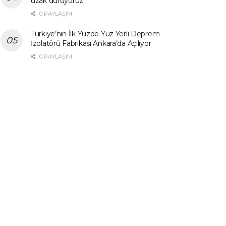
uzak duruyoruz”
0 PAYLAŞIM
Türkiye’nin İlk Yüzde Yüz Yerli Deprem
İzolatörü Fabrikası Ankara’da Açılıyor
0 PAYLAŞIM