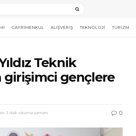
MI
GAYRIMENKUL
ALIŞVERIŞ
TEKNOLOJI
TURIZM
Yıldız Teknik
 girişimci gençlere
0
ı: 3 dak. okuma zamanı