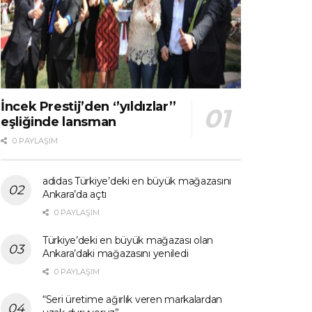
İncek Prestij’den ‘’yıldızlar’’
eşliğinde lansman
0 PAYLAŞIM
adidas Türkiye’deki en büyük mağazasını
Ankara’da açtı
0 PAYLAŞIM
Türkiye’deki en büyük mağazası olan
Ankara’daki mağazasını yeniledi
0 PAYLAŞIM
“Seri üretime ağırlık veren markalardan