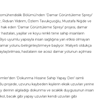
si Biyomühendislik Bölümü’nden ‘Damar Görüntüleme Spreyi’
 Ağır, Rıdvan Yıldırım, Özlem Tavukçuoğlu, Mustafa Niğde ve
ği hak eden ‘Damar Görüntüleme Spreyi’ projesi, damar
astaları, yaşlılar ve koyu renkli tene sahip insanların
 Biyo uyumlu yapısıyla insan sağlığına yan etkisi olmayan
amar yolunu belirginleştirmeye başlıyor. Maliyeti oldukça
aylaştırılması, hastaların ise acısız damar yolunun açılması
stemler’den ‘Dokunma Hissine Sahip Yapay Deri’ isimli
Bu projede, uzvunu kaybeden kişilerin eksik uzuvları yerine
y derinin algıladığı dokunma ve sıcaklık duygusunun insan
 kol, bacak gibi yapay uzuvları kendi uzuvları gibi