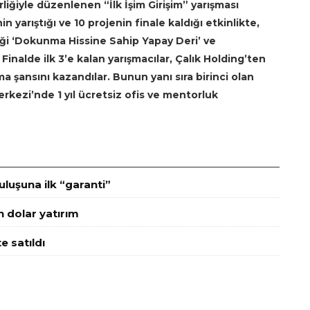
rliğiyle düzenlenen “İlk İşim Girişim” yarışması
n yarıştığı ve 10 projenin finale kaldığı etkinlikte,
liği ‘Dokunma Hissine Sahip Yapay Deri’ ve
Finalde ilk 3’e kalan yarışmacılar, Çalık Holding’ten
 şansını kazandılar. Bunun yanı sıra birinci olan
rkezi’nde 1 yıl ücretsiz ofis ve mentorluk
luşuna ilk “garanti”
n dolar yatırım
e satıldı