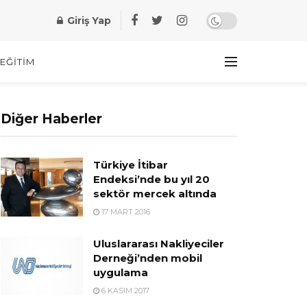
Giriş Yap
EĞITIM
Diğer Haberler
Türkiye İtibar
Endeksi’nde bu yıl 20
sektör mercek altında
17 MART 2016
Uluslararası Nakliyeciler
Derneği’nden mobil
uygulama
6 KASIM 2017