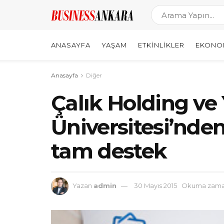
ANASAYFA
YAŞAM
ETKINLIKLER
EKONO
Anasayfa
Diğer
Çalık Holding ve 
Üniversitesi’nden
tam destek
Yazan
admin
30 Mayıs 2015
Okuma zaman