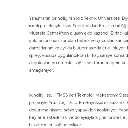
Yarışmanın birinciliğini Yıldız Teknik Üniversite
isimli projeleriyle İlkay Şenel, Vildan Erci, İsmail
Mustafa Cemek’ten oluşan ekip kazandı. Birincili
yolu bulunması zor olan bebek ve çocuklar, kanser h
damarlarının kolaylıkla bulunmasında etkili oluyor.
sprey, vücuda uygulandıktan birkaç saniye sonra d
düşük olan bu ürün ile, sağlık sektörünün işinin kol
amaçlanıyor.
İkinciliği ise, HTMSS İleri Teknoloji Mekatronik Si
projesiyle Yrd. Doç. Dr. Utku Büyükşahin kazandı. 
dokunma hissine sahip yapay deri kaplanıyor. Yapa
beynine aktarılması ve dolayısıyla kişinin protez el,
hissetmeleri sağlanabiliyor.