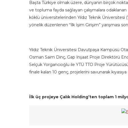
Başta Türkiye olmak üzere, dünyanın birçok noktas
ve topluma fayda sağlayan çalışmalara odaklanan Çal
köklü üniversitelerinden Yıldız Teknik Üniversitesi (YTÜ
yönelik düzenlenen “İlk İşim Girişim” yarışması son
Yıldız Teknik Üniversitesi Davutpaşa Kampüsü Ot
Osman Saim Dinç, Gap İnşaat Proje Direktörü Ende
Selçuk Yorgancıoğlu ile YTÜ TTO Proje Yürütücüsü P
finale kalan 10 genç, projelerini savunarak kıyasıy
İlk üç projeye
Çalık Holding’ten toplam 1 mil