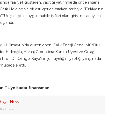
ında faaliyet gösteren, yaptığı yatırımlarda önce insana
ık Holding ve bir asrı geride bırakan tarihiyle, Türkiye’nin
) işbirliği ile, uygulanabilir iş fikri olan girişimci adaylara
uçlandı.
ağ-ı Hümayun’da düzenlenen, Çalık Enerji Genel Müdürü
r Hıdıroğlu, Abraaj Group İcra Kurulu Üyesi ve Ortağı
rof. Dr. Cengiz Kaya’nın jüri üyeliğini yaptığı yarışmada
a mücadele etti.
yon TL’ye kadar finansman
Reklam