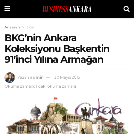
Anasayfa
Diğer
BKG’nin Ankara
Koleksiyonu Başkentin
91’inci Yılına Armağan
Yazan
admin
30 Mayıs 2015
Okuma zamanı: 1 dak. okuma zamanı