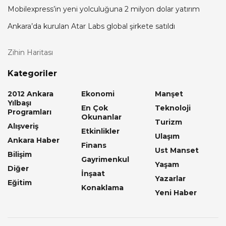
Mobilexpress’in yeni yolculuğuna 2 milyon dolar yatırım
Ankara’da kurulan Atar Labs global şirkete satıldı
Zihin Haritası
Kategoriler
2012 Ankara
Ekonomi
Manşet
Yılbaşı
En Çok
Teknoloji
Programları
Okunanlar
Turizm
Alışveriş
Etkinlikler
Ulaşım
Ankara Haber
Finans
Ust Manset
Bilişim
Gayrimenkul
Yaşam
Diğer
İnşaat
Yazarlar
Eğitim
Konaklama
Yeni Haber