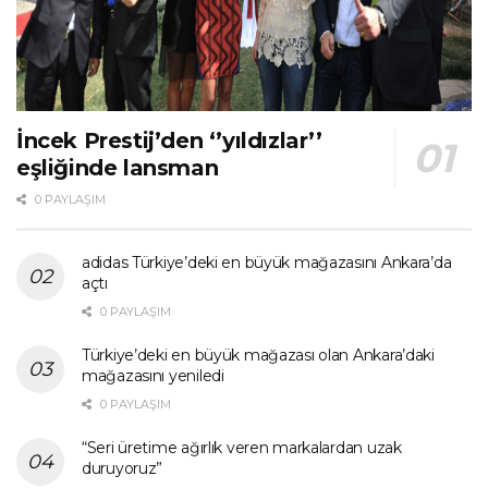
İncek Prestij’den ‘’yıldızlar’’
eşliğinde lansman
0 PAYLAŞIM
adidas Türkiye’deki en büyük mağazasını Ankara’da
açtı
0 PAYLAŞIM
Türkiye’deki en büyük mağazası olan Ankara’daki
mağazasını yeniledi
0 PAYLAŞIM
“Seri üretime ağırlık veren markalardan uzak
duruyoruz”