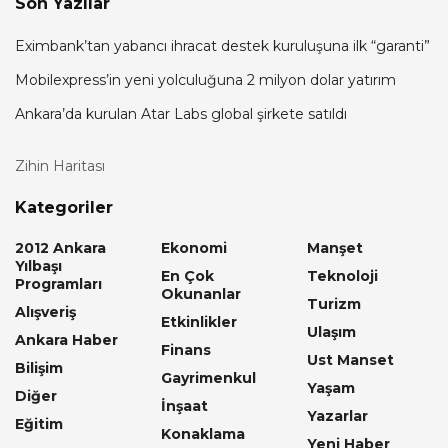
Son Yazılar
Eximbank’tan yabancı ihracat destek kuruluşuna ilk “garanti”
Mobilexpress’in yeni yolculuğuna 2 milyon dolar yatırım
Ankara’da kurulan Atar Labs global şirkete satıldı
Zihin Haritası
Kategoriler
2012 Ankara
Ekonomi
Manşet
Yılbaşı
En Çok
Teknoloji
Programları
Okunanlar
Turizm
Alışveriş
Etkinlikler
Ulaşım
Ankara Haber
Finans
Ust Manset
Bilişim
Gayrimenkul
Yaşam
Diğer
İnşaat
Yazarlar
Eğitim
Konaklama
Yeni Haber