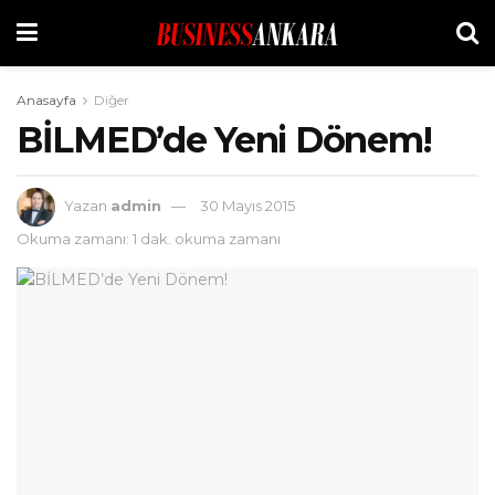
Anasayfa
Diğer
BİLMED’de Yeni Dönem!
Yazan
admin
30 Mayıs 2015
Okuma zamanı: 1 dak. okuma zamanı