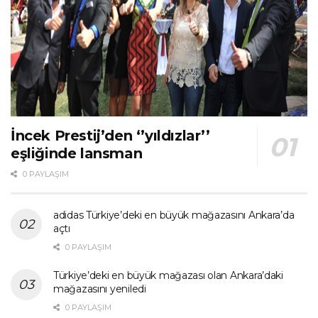
İncek Prestij’den ‘’yıldızlar’’
eşliğinde lansman
0 PAYLAŞIM
adidas Türkiye’deki en büyük mağazasını Ankara’da
açtı
0 PAYLAŞIM
Türkiye’deki en büyük mağazası olan Ankara’daki
mağazasını yeniledi
0 PAYLAŞIM