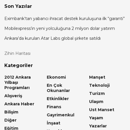
Son Yazılar
Eximbank’tan yabancı ihracat destek kuruluşuna ilk “garanti”
Mobilexpress’in yeni yolculuğuna 2 milyon dolar yatırım
Ankara’da kurulan Atar Labs global şirkete satıldı
Zihin Haritası
Kategoriler
2012 Ankara
Ekonomi
Manşet
Yılbaşı
En Çok
Teknoloji
Programları
Okunanlar
Turizm
Alışveriş
Etkinlikler
Ulaşım
Ankara Haber
Finans
Ust Manset
Bilişim
Gayrimenkul
Yaşam
Diğer
İnşaat
Yazarlar
Eğitim