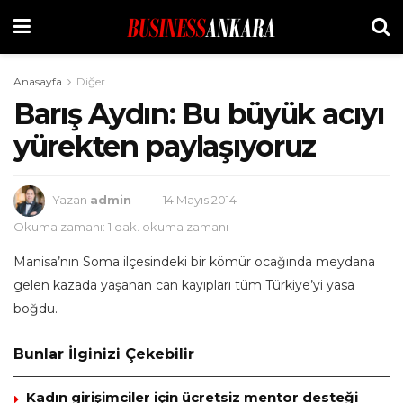
Anasayfa
Diğer
Barış Aydın: Bu büyük acıyı
yürekten paylaşıyoruz
Yazan
admin
14 Mayıs 2014
Okuma zamanı: 1 dak. okuma zamanı
Manisa’nın Soma ilçesindeki bir kömür ocağında meydana
gelen kazada yaşanan can kayıpları tüm Türkiye’yi yasa
boğdu.
Bunlar İlginizi Çekebilir
Kadın girişimciler için ücretsiz mentor desteği