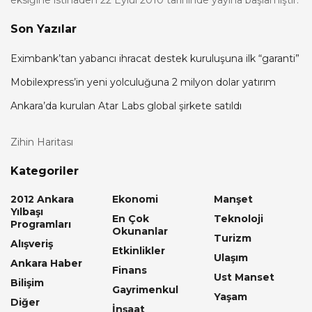
Son Yazılar
Eximbank’tan yabancı ihracat destek kuruluşuna ilk “garanti”
Mobilexpress’in yeni yolculuğuna 2 milyon dolar yatırım
Ankara’da kurulan Atar Labs global şirkete satıldı
Zihin Haritası
Kategoriler
2012 Ankara
Ekonomi
Manşet
Yılbaşı
En Çok
Teknoloji
Programları
Okunanlar
Turizm
Alışveriş
Etkinlikler
Ulaşım
Ankara Haber
Finans
Ust Manset
Bilişim
Gayrimenkul
Yaşam
Diğer
İnşaat