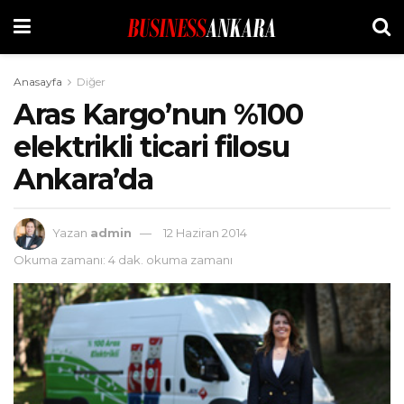
Anasayfa
Diğer
Aras Kargo’nun %100
elektrikli ticari filosu
Ankara’da
Yazan
admin
12 Haziran 2014
Okuma zamanı: 4 dak. okuma zamanı