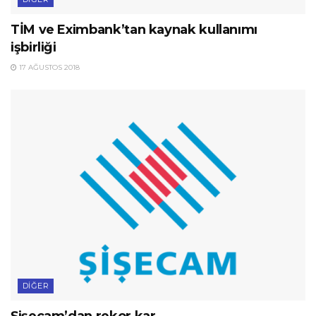
TİM ve Eximbank’tan kaynak kullanımı
işbirliği
17 AĞUSTOS 2018
DIĞER
Şişecam’dan rekor kar