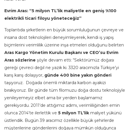
Evrim Aras: “5 milyon TL’lik maliyetle en geniş %100
elektrikli ticari filoyu yöneteceğiz”
Toplantıda şirketlerin en büyük sorumluluğunun çevreye ve
insana dost teknolojileri deneyimleyerek, kendi iş yapış
biçimlerini verimlilik üzerine inşa etmeleri olduğunu belirten
Aras Kargo Yönetim Kurulu Başkanı ve CEO’su Evrim
Aras sözlerine
şöyle devam etti: “Sektörümüz doğası
gereği çevreci değil ne yazık ki. 3320 aracımızla Türkiye’yi
karış karış dolaşıyor,
günde 400 bine yakın gönderi
taşıyoruz. Doğada önemli miktarda karbon ayakizi
bırakıyoruz. Bir günde tüm filomuzu doğa dostu teknolojiyle
yenileyemeyiz elbet ama bir yerden başlamamız
gerekiyordu. 2011’de attığımız adımı, verimliliğinden emin
olunca 2014’te ilerlettik ve
5 milyon TL’lik
maliyet yükünü
üstlendik. Bugün 39 aracımız özellikle büyük şehirlerde
müşterilerine gönderilerini doğaya mümkün olduğunca