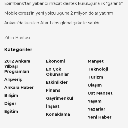
Eximbank’tan yabancı ihracat destek kuruluşuna ilk “garanti”
Mobilexpress’in yeni yolculuğuna 2 milyon dolar yatırım
Ankara’da kurulan Atar Labs global şirkete satıldı
Zihin Haritası
Kategoriler
2012 Ankara
Ekonomi
Manşet
Yılbaşı
En Çok
Teknoloji
Programları
Okunanlar
Turizm
Alışveriş
Etkinlikler
Ulaşım
Ankara Haber
Finans
Ust Manset
Bilişim
Gayrimenkul
Yaşam
Diğer
İnşaat
Yazarlar
Eğitim
Konaklama
Yeni Haber