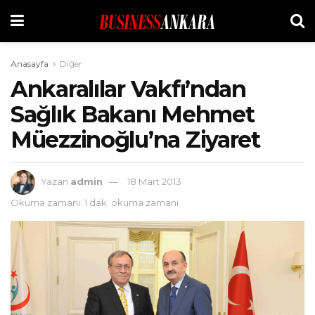
Anasayfa
Diğer
Ankaralılar Vakfı’ndan
Sağlık Bakanı Mehmet
Müezzinoğlu’na Ziyaret
Yazan
admin
18 Mart 2013
Okuma zamanı: 1 dak. okuma zamanı