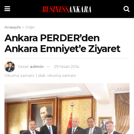
Anasayfa
Diğer
Ankara PERDER’den
Ankara Emniyet’e Ziyaret
Yazan
admin
29 Nisan 2014
Okuma zamanı: 1 dak. okuma zamanı