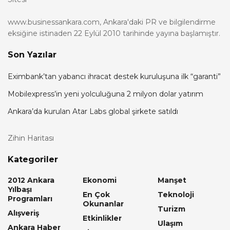
www.businessankara.com, Ankara'daki PR ve bilgilendirme
eksiğine istinaden 22 Eylül 2010 tarihinde yayına başlamıştır.
Son Yazılar
Eximbank’tan yabancı ihracat destek kuruluşuna ilk “garanti”
Mobilexpress’in yeni yolculuğuna 2 milyon dolar yatırım
Ankara’da kurulan Atar Labs global şirkete satıldı
Zihin Haritası
Kategoriler
2012 Ankara
Ekonomi
Manşet
Yılbaşı
En Çok
Teknoloji
Programları
Okunanlar
Turizm
Alışveriş
Etkinlikler
Ulaşım
Ankara Haber