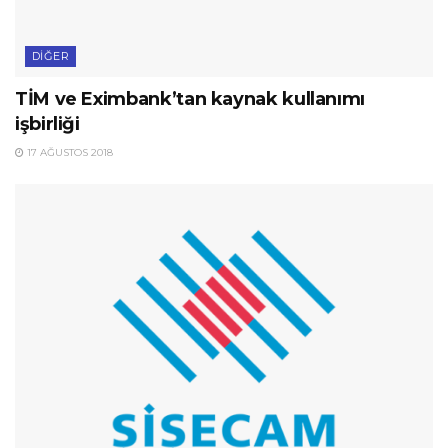
DIĞER
TİM ve Eximbank’tan kaynak kullanımı
işbirliği
17 AĞUSTOS 2018