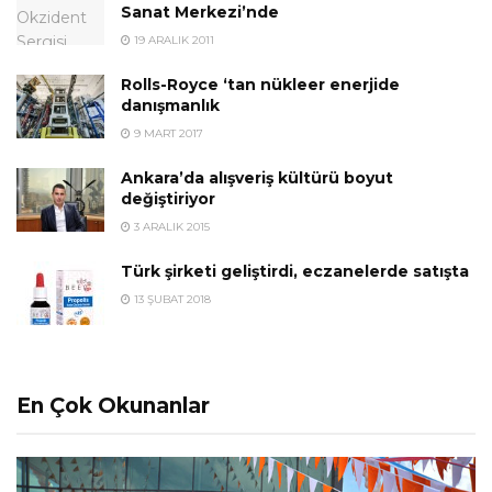
Sanat Merkezi’nde
19 ARALIK 2011
Rolls-Royce ‘tan nükleer enerjide
danışmanlık
9 MART 2017
Ankara’da alışveriş kültürü boyut
değiştiriyor
3 ARALIK 2015
Türk şirketi geliştirdi, eczanelerde satışta
13 ŞUBAT 2018
En Çok Okunanlar