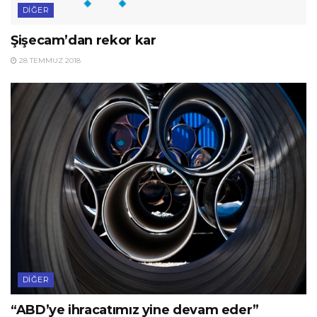
DIĞER
Şişecam’dan rekor kar
28 TEMMUZ 2018
DIĞER
“ABD’ye ihracatımız yine devam eder”