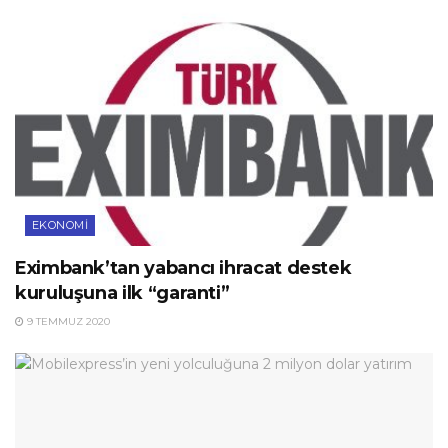
EKONOMI
Eximbank’tan yabancı ihracat destek
kuruluşuna ilk “garanti”
9 TEMMUZ 2020