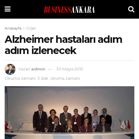
Anasayfa
Diğer
Alzheimer hastaları adım
adım izlenecek
Yazan
admin
30 Mayıs 2015
Okuma zamanı: 3 dak. okuma zamanı