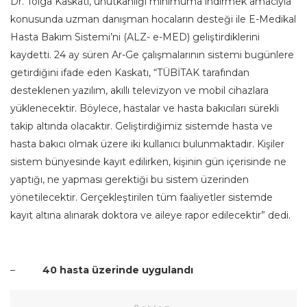
Dr. Tolga Kaskatı, unutkanlığı minimuma indirmek amacıyla
konusunda uzman danışman hocaların desteği ile E-Medikal
Hasta Bakım Sistemi’ni (ALZ- e-MED) geliştirdiklerini
kaydetti. 24 ay süren Ar-Ge çalışmalarının sistemi bugünlere
getirdiğini ifade eden Kaskatı, “TÜBİTAK tarafından
desteklenen yazılım, akıllı televizyon ve mobil cihazlara
yüklenecektir. Böylece, hastalar ve hasta bakıcıları sürekli
takip altında olacaktır. Geliştirdiğimiz sistemde hasta ve
hasta bakıcı olmak üzere iki kullanıcı bulunmaktadır. Kişiler
sistem bünyesinde kayıt edilirken, kişinin gün içerisinde ne
yaptığı, ne yapması gerektiği bu sistem üzerinden
yönetilecektir. Gerçekleştirilen tüm faaliyetler sistemde
kayıt altına alınarak doktora ve aileye rapor edilecektir” dedi.
–
40 hasta üzerinde uygulandı