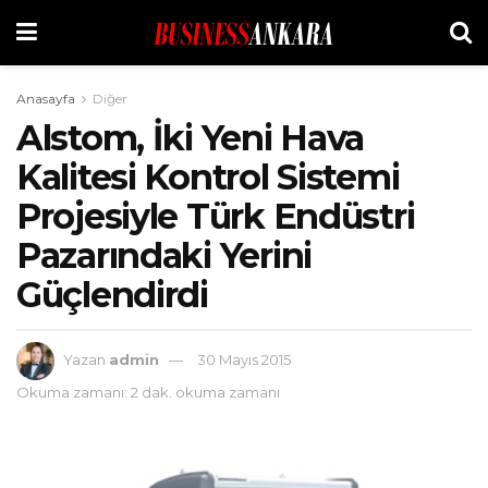
Anasayfa
Diğer
Alstom, İki Yeni Hava
Kalitesi Kontrol Sistemi
Projesiyle Türk Endüstri
Pazarındaki Yerini
Güçlendirdi
Yazan
admin
30 Mayıs 2015
Okuma zamanı: 2 dak. okuma zamanı