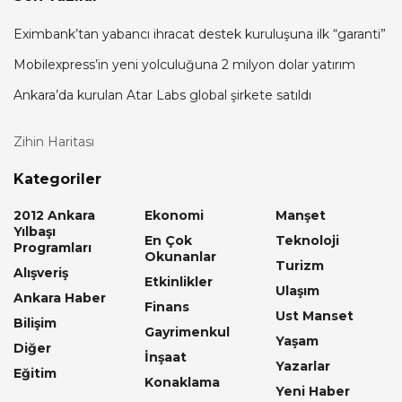
Eximbank’tan yabancı ihracat destek kuruluşuna ilk “garanti”
Mobilexpress’in yeni yolculuğuna 2 milyon dolar yatırım
Ankara’da kurulan Atar Labs global şirkete satıldı
Zihin Haritası
Kategoriler
2012 Ankara
Ekonomi
Manşet
Yılbaşı
En Çok
Teknoloji
Programları
Okunanlar
Turizm
Alışveriş
Etkinlikler
Ulaşım
Ankara Haber
Finans
Ust Manset
Bilişim
Gayrimenkul
Yaşam
Diğer
İnşaat
Yazarlar
Eğitim
Konaklama
Yeni Haber