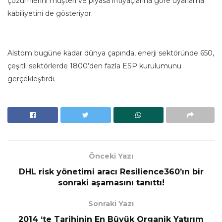
çözümlerini müşteri ve piyasa ihtiyaçlarına göre uyarlama
kabiliyetini de gösteriyor.
Alstom bugüne kadar dünya çapında, enerji sektöründe 650,
çeşitli sektörlerde 1800’den fazla ESP kurulumunu
gerçekleştirdi.
Önceki Yazı
DHL risk yönetimi aracı Resilience360’ın bir
sonraki aşamasını tanıttı!
Sonraki Yazı
2014 ‘te Tarihinin En Büyük Organik Yatırım