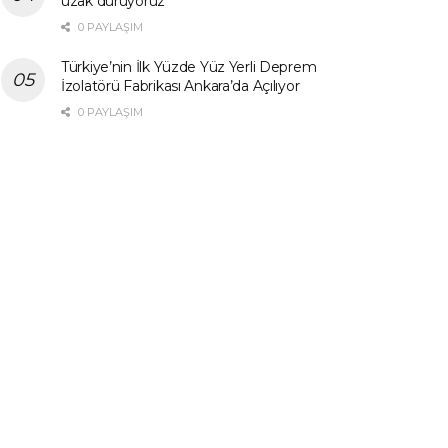
uzak duruyoruz”
0 PAYLAŞIM
Türkiye’nin İlk Yüzde Yüz Yerli Deprem
İzolatörü Fabrikası Ankara’da Açılıyor
0 PAYLAŞIM