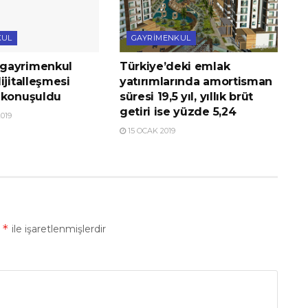
KUL
GAYRIMENKUL
gayrimenkul
Türkiye’deki emlak
ijitalleşmesi
yatırımlarında amortisman
 konuşuldu
süresi 19,5 yıl, yıllık brüt
getiri ise yüzde 5,24
019
15 OCAK 2019
*
r
ile işaretlenmişlerdir