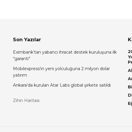
Son Yazılar
K
2
Eximbank’tan yabancı ihracat destek kuruluşuna ilk
Yı
“garanti”
P
Mobilexpress’in yeni yolculuğuna 2 milyon dolar
Al
yatırım
A
Ankara’da kurulan Atar Labs global şirkete satıldı
Bi
D
Zihin Haritası
E