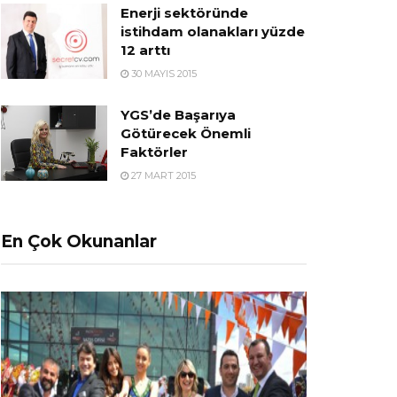
Enerji sektöründe
istihdam olanakları yüzde
12 arttı
30 MAYIS 2015
YGS’de Başarıya
Götürecek Önemli
Faktörler
27 MART 2015
En Çok Okunanlar