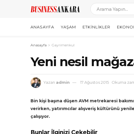
ANASAYFA
YAŞAM
ETKINLIKLER
EKONO
Anasayfa
Gayrimenkul
Yeni nesil mağaz
Yazan
admin
17 Ağustos 2015
Okuma zama
Bin kişi başına düşen AVM metrekaresi bakımı
verirken, yatırımcılar alışveriş kültürünü yeni
çalışıyor.
Bunlar İlginizi Çekebilir