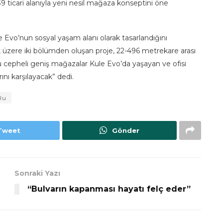
 ticari alanıyla yeni nesil mağaza konseptini öne
Evo’nun sosyal yaşam alanı olarak tasarlandığını
k üzere iki bölümden oluşan proje, 22-496 metrekare arası
olu cepheli geniş mağazalar Kule Evo’da yaşayan ve ofisi
ını karşılayacak” dedi.
lu
Tweet
Gönder
Sonraki Yazı
“Bulvarın kapanması hayatı felç eder”