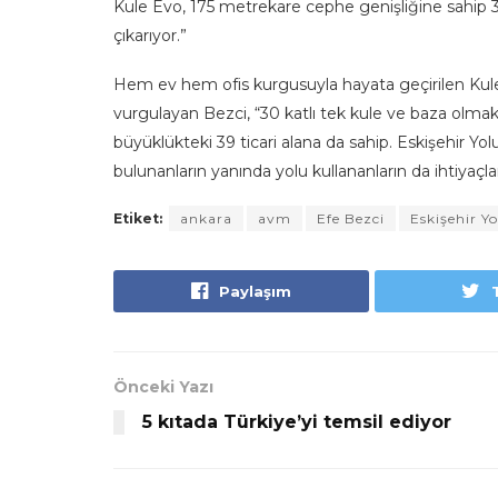
Kule Evo, 175 metrekare cephe genişliğine sahip 39
çıkarıyor.”
Hem ev hem ofis kurgusuyla hayata geçirilen Kule 
vurgulayan Bezci, “30 katlı tek kule ve baza olma
büyüklükteki 39 ticari alana da sahip. Eskişehir Y
bulunanların yanında yolu kullananların da ihtiyaçlar
Etiket:
ankara
avm
Efe Bezci
Eskişehir Yo
Paylaşım
Önceki Yazı
5 kıtada Türkiye’yi temsil ediyor