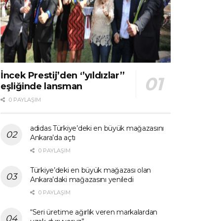
İncek Prestij’den ‘’yıldızlar’’
eşliğinde lansman
0 PAYLAŞIM
adidas Türkiye’deki en büyük mağazasını
Ankara’da açtı
0 PAYLAŞIM
Türkiye’deki en büyük mağazası olan
Ankara’daki mağazasını yeniledi
0 PAYLAŞIM
“Seri üretime ağırlık veren markalardan