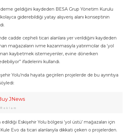
gündeme geldiğini kaydeden BESA Grup Yönetim Kurulu
ı kolayca giderebildiği yatay alışveriş alanı konseptinin
di.
nde cadde cepheli ticari alanlara yer verildiğini kaydeden
unan mağazaların ivme kazanmasıyla yatırımcılar da ‘yol
e zaman kaybetmek istemeyenler, evine dönerken
ebiliyor” ifadelerini kullandı.
ehir Yolu’nda hayata geçirilen projelerde de bu ayrıntıya
söyledi:
Reklam
edildiği Eskişehir Yolu bölgesi ‘yol üstü’ mağazaları için
 Kule Evo da ticari alanlarıyla dikkati çeken o projelerden.