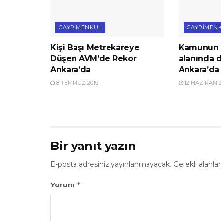
GAYRIMENKUL
GAYRIMEN
Kişi Başı Metrekareye
Kamunun 
Düşen AVM’de Rekor
alanında d
Ankara’da
Ankara’da
8 TEMMUZ 2019
12 HAZIRAN 2
Bir yanıt yazın
E-posta adresiniz yayınlanmayacak.
Gerekli alanla
*
Yorum