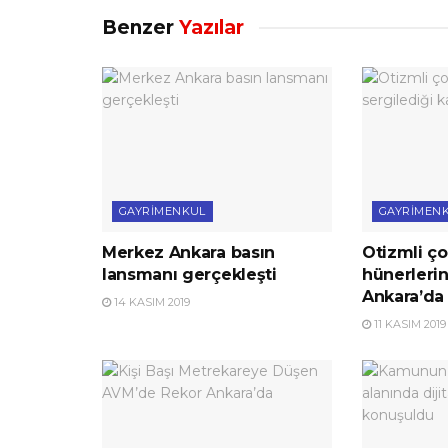
Benzer
Yazılar
GAYRIMENKUL
GAYRIMEN
Merkez Ankara basın
Otizmli ço
lansmanı gerçekleşti
hünerlerin
Ankara’da 
14 KASIM 2019
11 KASIM 2019