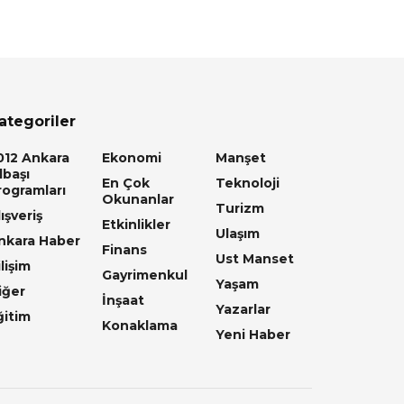
ategoriler
012 Ankara
Ekonomi
Manşet
lbaşı
En Çok
Teknoloji
rogramları
Okunanlar
Turizm
ışveriş
Etkinlikler
Ulaşım
nkara Haber
Finans
Ust Manset
lişim
Gayrimenkul
Yaşam
iğer
İnşaat
Yazarlar
ğitim
Konaklama
Yeni Haber