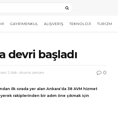
MI
GAYRIMENKUL
ALIŞVERIŞ
TEKNOLOJI
TURIZM
a devri başladı
0
nı: 2 dak. okuma zamanı
ndan ilk sırada yer alan Ankara’da 38 AVM hizmet
leyerek rakiplerinden bir adım öne çıkmak için