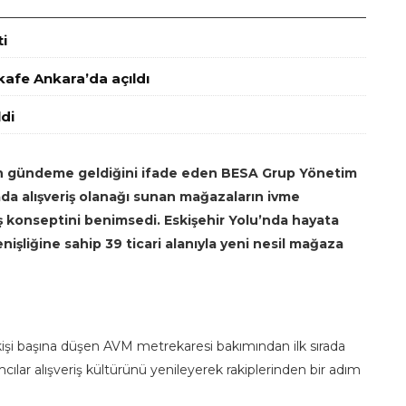
i
 kafe Ankara’da açıldı
di
en gündeme geldiğini ifade eden BESA Grup Yönetim
ada alışveriş olanağı sunan mağazaların ivme
riş konseptini benimsedi. Eskişehir Yolu’nda hayata
işliğine sahip 39 ticari alanıyla yeni nesil mağaza
işi başına düşen AVM metrekaresi bakımından ilk sırada
ılar alışveriş kültürünü yenileyerek rakiplerinden bir adım