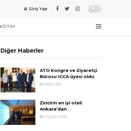
Giriş Yap
EĞITIM
Diğer Haberler
ATO Kongre ve Ziyaretçi
Bürosu ICCA üyesi oldu
5 EKIM 2014
Zincirin en iyi oteli
Ankara’dan
21 ŞUBAT 2016