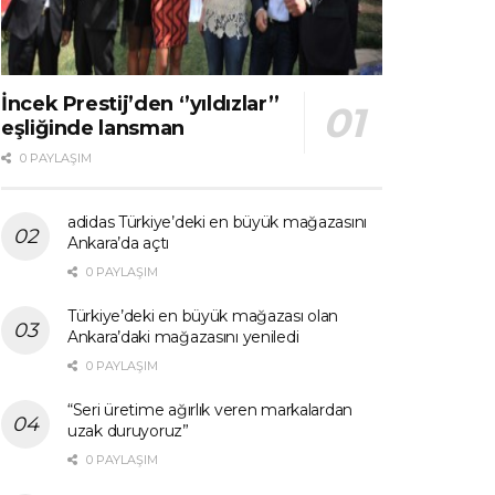
İncek Prestij’den ‘’yıldızlar’’
eşliğinde lansman
0 PAYLAŞIM
adidas Türkiye’deki en büyük mağazasını
Ankara’da açtı
0 PAYLAŞIM
Türkiye’deki en büyük mağazası olan
Ankara’daki mağazasını yeniledi
0 PAYLAŞIM
“Seri üretime ağırlık veren markalardan
uzak duruyoruz”
0 PAYLAŞIM