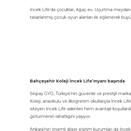
İncek Life’da çocuklar, Ağaç ev, Uçurtma meydanı, M
tasarlanmış çocuk oyun alanları ile eğlenerek büyü
Bahçeşehir Koleji İncek Life’ınyanı başında
Sinpaş GYO, Türkiye’nin güvenilir ve prestijli marka
Koleji, anaokulu ve ilköğretim okullarıyla İncek Lif
isteyen İncek Life sakinleri hem avantajlı koşulla
götürmenin rahatlığını yaşıyor.
Ankara’nın önemli diğer eğitim kurumları da İncek 