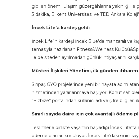
gibi en önemli ulaşım güzergâhlarına yakınlığı ile 
3 dakika, Bilkent Üniversitesi ve TED Ankara Koleji
İncek Life’a kardeş geldi
İncek Life’ın kardeşi İncek Blue’da manzaralı ve kı
temasıyla hazırlanan Fitness&Welness Kulübü&Spa 
ile de siteden ayrılmadan günlük ihtiyaçlarını karşıla
Müşteri İlişkileri Yönetimi, ilk günden itibaren 
Sinpaş GYO projelerinde yeni bir hayata adım atan ai
hizmetinden yararlanmaya başlıyor. Konut sahiple
“Bizbize” portalından kullanıcı adı ve şifre bilgileri il
Sınırlı sayıda daire için çok avantajlı ödeme pl
Teslimlerle birlikte yaşamın başladığı İncek Life’ta
ödeme planları sunuluyor. İncek Life’daki sınırlı sa