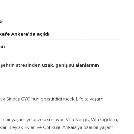
i
 kafe Ankara’da açıldı
di
e şehrin stresinden uzak, geniş su alanlarının
arak Sinpaş GYO’nun geliştirdiği İncek Life’ta yaşam,
gin bir yaşam yelpazesi sunuyor. Villa Nergis, Villa Çiğdem,
arı, Leylak Evleri ve Göl Kule, Ankara’ya özel bir yaşam