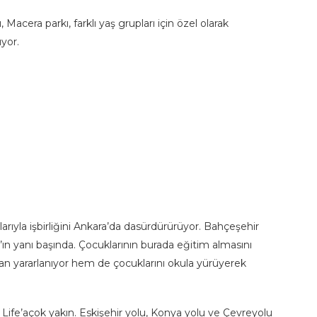
acera parkı, farklı yaş grupları için özel olarak
yor.
larıyla işbirliğini Ankara’da dasürdürürüyor. Bahçeşehir
e’ın yanı başında. Çocuklarının burada eğitim almasını
rdan yararlanıyor hem de çocuklarını okula yürüyerek
Life’açok yakın. Eskişehir yolu, Konya yolu ve Çevreyolu