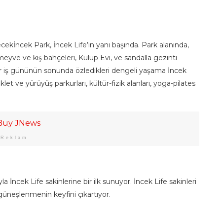
lecekİncek Park, İncek Life’ın yanı başında. Park alanında,
meyve ve kış bahçeleri, Kulüp Evi, ve sandalla gezinti
bir iş gününün sonunda özledikleri dengeli yaşama İncek
klet ve yürüyüş parkurları, kültür-fizik alanları, yoga-pilates
Reklam
a İncek Life sakinlerine bir ilk sunuyor. İncek Life sakinleri
 güneşlenmenin keyfini çıkartıyor.