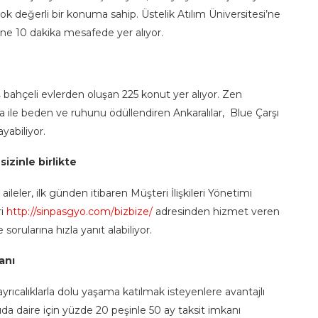
çok değerli bir konuma sahip. Üstelik Atılım Üniversitesi’ne
’ne 10 dakika mesafede yer alıyor.
ş bahçeli evlerden oluşan 225 konut yer alıyor. Zen
ile beden ve ruhunu ödüllendiren Ankaralılar, Blue Çarşı
yabiliyor.
sizinle birlikte
leler, ilk günden itibaren Müşteri İlişkileri Yönetimi
ri
http://sinpasgyo.com/bizbize/
adresinden hizmet veren
e sorularına hızla yanıt alabiliyor.
anı
 ayrıcalıklarla dolu yaşama katılmak isteyenlere avantajlı
yıda daire için yüzde 20 peşinle 50 ay taksit imkanı