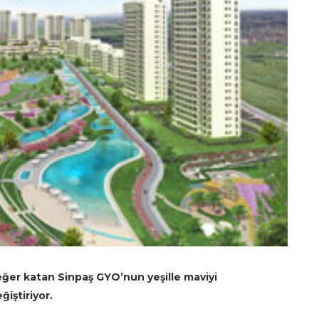
 değer katan Sinpaş GYO’nun
yeşille maviyi
iştiriyor.