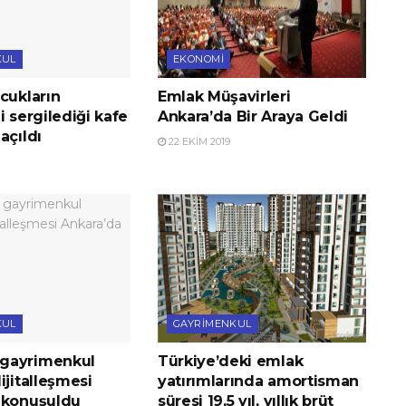
KUL
EKONOMI
cukların
Emlak Müşavirleri
i sergilediği kafe
Ankara’da Bir Araya Geldi
açıldı
22 EKIM 2019
KUL
GAYRIMENKUL
gayrimenkul
Türkiye’deki emlak
ijitalleşmesi
yatırımlarında amortisman
 konuşuldu
süresi 19,5 yıl, yıllık brüt