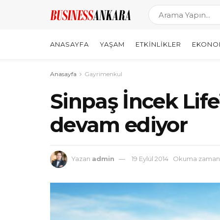
ANASAYFA
YAŞAM
ETKINLIKLER
EKONO
Anasayfa
Gayrimenkul
Sinpaş İncek Life’
devam ediyor
Yazan
admin
19 Eylül 2014
Okuma zamanı: