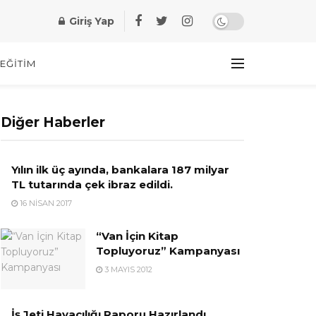
Giriş Yap
EĞITIM
Diğer Haberler
Yılın ilk üç ayında, bankalara 187 milyar
TL tutarında çek ibraz edildi.
16 NISAN 2017
“Van İçin Kitap
Topluyoruz” Kampanyası
3 MAYIS 2012
İş Jeti Havacılığı Raporu Hazırlandı