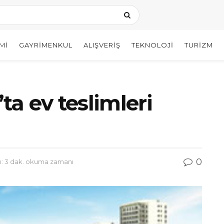
MI
GAYRIMENKUL
ALIŞVERIŞ
TEKNOLOJI
TURIZM
ta ev teslimleri
0
 3 dak. okuma zamanı