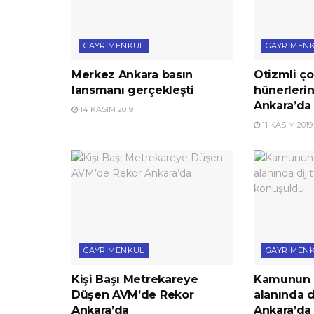
GAYRIMENKUL
GAYRIMEN
Merkez Ankara basın
Otizmli ço
lansmanı gerçekleşti
hünerlerin
Ankara’da 
14 KASIM 2019
11 KASIM 2019
GAYRIMENKUL
GAYRIMEN
Kişi Başı Metrekareye
Kamunun 
Düşen AVM’de Rekor
alanında d
Ankara’da
Ankara’da