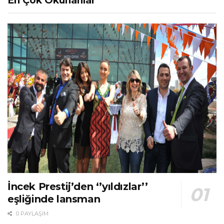
En Çok Okunanlar
İncek Prestij’den ‘’yıldızlar’’
eşliğinde lansman
0 PAYLAŞIM