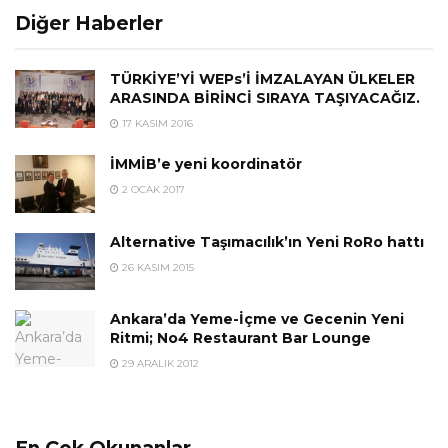
Diğer Haberler
TÜRKİYE’Yİ WEPs’İ İMZALAYAN ÜLKELER
ARASINDA BİRİNCİ SIRAYA TAŞIYACAĞIZ.
17 KASIM 2016
İMMİB’e yeni koordinatör
2 OCAK 2017
Alternative Taşımacılık’ın Yeni RoRo hattı
26 KASIM 2015
Ankara’da Yeme-İçme ve Gecenin Yeni
Ritmi; No4 Restaurant Bar Lounge
29 ARALIK 2012