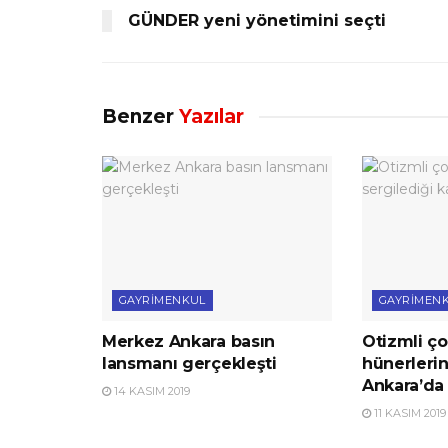
GÜNDER yeni yönetimini seçti
Benzer
Yazılar
GAYRIMENKUL
GAYRIMEN
Merkez Ankara basın
Otizmli ço
lansmanı gerçekleşti
hünerlerin
Ankara’da 
14 KASIM 2019
11 KASIM 2019