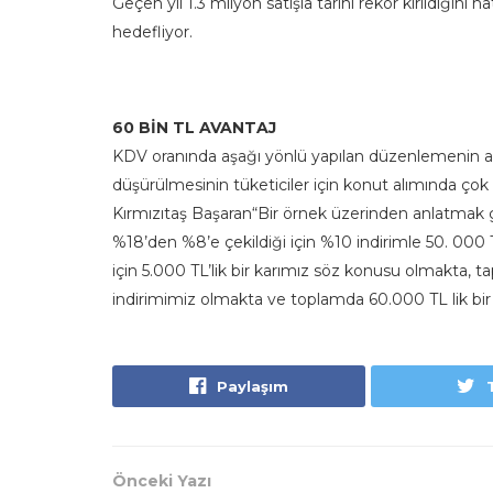
Geçen yıl 1.3 milyon satışla tarihi rekor kırıldığını h
hedefliyor.
60 BİN TL AVANTAJ
KDV oranında aşağı yönlü yapılan düzenlemenin ard
düşürülmesinin tüketiciler için konut alımında çok
Kırmızıtaş Başaran“Bir örnek üzerinden anlatmak g
%18’den %8’e çekildiği için %10 indirimle 50. 000 T
için 5.000 TL’lik bir karımız söz konusu olmakta, t
indirimimiz olmakta ve toplamda 60.000 TL lik bir 
Paylaşım
Önceki Yazı