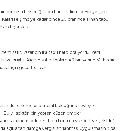
n merakla beklediği tapu harcı indirimi devreye girdi.
ararı ile şimdiye kadar binde 20 oranında alınan tapu
 15’e düşürüldü.
 hem satıcı 20’ar bin lira tapu harcı ödüyordu. Yeni
liraya düştü. Alıcı ve satıcı toplam 40 bin yerine 30 bin lira
ar için geçerli olacak.
apılan düzenlemelerle moral bulduğunu söyleyen
 Bu yıl sektör için yapılan düzenlemeler
tıcı tarafından ödenen tapu harcı da yüzde 1.5’e çekildi. ”
arda açıklanan damga vergisi sıfırlanması uygulamasının da