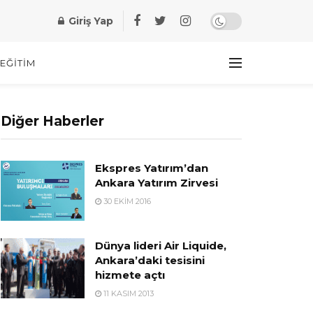
Giriş Yap
EĞITIM
Diğer Haberler
Ekspres Yatırım’dan
Ankara Yatırım Zirvesi
30 EKIM 2016
Dünya lideri Air Liquide,
Ankara’daki tesisini
hizmete açtı
11 KASIM 2013