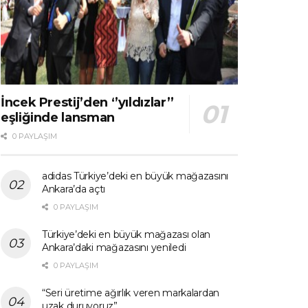
İncek Prestij’den ‘’yıldızlar’’
eşliğinde lansman
0 PAYLAŞIM
adidas Türkiye’deki en büyük mağazasını
Ankara’da açtı
0 PAYLAŞIM
Türkiye’deki en büyük mağazası olan
Ankara’daki mağazasını yeniledi
0 PAYLAŞIM
“Seri üretime ağırlık veren markalardan
uzak duruyoruz”