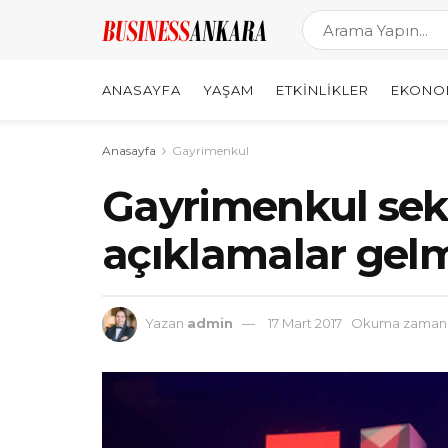
ANASAYFA
YAŞAM
ETKINLIKLER
EKONO
Anasayfa
Gayrimenkul
Gayrimenkul se
açıklamalar gel
Yazan
admin
17 Mart 2017
Okuma zamanı: