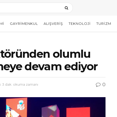
MI
GAYRIMENKUL
ALIŞVERIŞ
TEKNOLOJI
TURIZM
ktöründen olumlu
meye devam ediyor
0
 3 dak. okuma zamanı