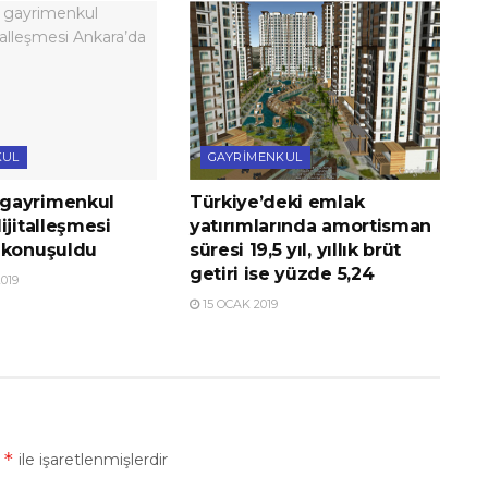
KUL
GAYRIMENKUL
gayrimenkul
Türkiye’deki emlak
ijitalleşmesi
yatırımlarında amortisman
 konuşuldu
süresi 19,5 yıl, yıllık brüt
getiri ise yüzde 5,24
019
15 OCAK 2019
*
r
ile işaretlenmişlerdir