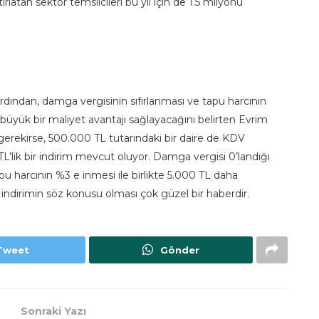
atırlatan sektör temsilcileri bu yıl için de 1.5 milyonu
ından, damga vergisinin sıfırlanması ve tapu harcının
 büyük bir maliyet avantajı sağlayacağını belirten Evrim
erekirse, 500.000 TL tutarındaki bir daire de KDV
L’lik bir indirim mevcut oluyor. Damga vergisi 0’landığı
apu harcının %3 e inmesi ile birlikte 5.000 TL daha
indirimin söz konusu olması çok güzel bir haberdir.
Tweet
Gönder
Sonraki Yazı