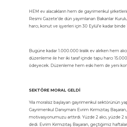
HEM ev alacakların hem de gayrimenkul şirketlerini
Resmi Gazete’de dün yayımlanan Bakanlar Kurulu K
harcı, konut ve işyerleri için 30 Eylül’e kadar binde
Bugüne kadar 1.000.000 liralık ev alırken hem alıcı
düzenleme ile her iki taraf içinde tapu harcı 15.000 
ödeyecek. Düzenleme hem eski hem de yeni konutl
SEKTÖRE MORAL GELDİ
Yıla moralsiz başlayan gayrimenkul sektörünün y
Gayrimenkul Danışmanı Evrim Kırmızıtaş Başaran, “
motivasyonumuzu arttırdı. Yüzde 2 alıcı, yüzde 2 sa
dedi. Evrim Kırmızıtaş Başaran, geçtiğimiz haftal