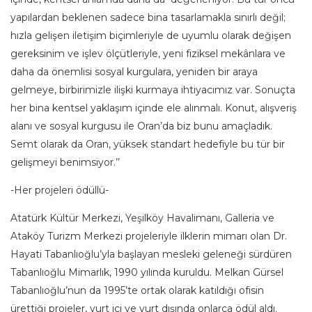
yapılardan beklenen sadece bina tasarlamakla sınırlı değil;
hızla gelişen iletişim biçimleriyle de uyumlu olarak değişen
gereksinim ve işlev ölçütleriyle, yeni fiziksel mekânlara ve
daha da önemlisi sosyal kurgulara, yeniden bir araya
gelmeye, birbirimizle ilişki kurmaya ihtiyacımız var. Sonuçta
her bina kentsel yaklaşım içinde ele alınmalı. Konut, alışveriş
alanı ve sosyal kurgusu ile Oran’da biz bunu amaçladık.
Semt olarak da Oran, yüksek standart hedefiyle bu tür bir
gelişmeyi benimsiyor.’’
-Her projeleri ödüllü-
Atatürk Kültür Merkezi, Yeşilköy Havalimanı, Galleria ve
Ataköy Turizm Merkezi projeleriyle ilklerin mimarı olan Dr.
Hayati Tabanlıoğlu’yla başlayan mesleki geleneği sürdüren
Tabanlıoğlu Mimarlık, 1990 yılında kuruldu. Melkan Gürsel
Tabanlıoğlu’nun da 1995’te ortak olarak katıldığı ofisin
ürettiği projeler, yurt içi ve yurt dışında onlarca ödül aldı.