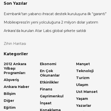
Son Yazılar
Eximbank’tan yabancı ihracat destek kuruluşuna ilk “garanti”
Mobilexpress’in yeni yolculuğuna 2 milyon dolar yatırım
Ankara’da kurulan Atar Labs global şirkete satıldı
Zihin Haritası
Kategoriler
2012 Ankara
Ekonomi
Manşet
Yılbaşı
En Çok
Teknoloji
Programları
Okunanlar
Turizm
Alışveriş
Etkinlikler
Ulaşım
Ankara Haber
Finans
Ust Manset
Bilişim
Gayrimenkul
Yaşam
Diğer
İnşaat
Yazarlar
Eğitim
Konaklama