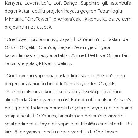
Kanyon, Levent Loft, Loft Bahçe, Sapphire gibi İstanbul’a
değer katan ödüllü projeleri hayata geçiren Tabanlıoğlu
Mimarlık, ‘’OneTower’’ ile Ankara’daki ilk konut kulesi ve avm
projesine imza atacak.
‘’OneTower’’ projesini uygulayan İTO Yatırım’ın ortaklarından
Özkan Özçelik, Oran’da, Başkent’e simge bir yapı
kazandırmak amacıyla ortakları Ahmet Pelit ve Orhan Tan
ile birlikte yola çıktıklarını belirtti.
‘’OneTower’’ın yapımına başlandığı arazinin, Ankara’nın en
değerli arsalarından biri olduğunu kaydeden Özçelik,
‘’Arazinin rakımı ve konut kulesinin yüksekliği gözönüne
alındığında OneTower’ın en üst katında oturacaklar, Ankara’yı
en tepe noktadan panoramik bir şekilde seyretme imkanına
sahip olacak. İTO Yatırım, bir anlamda Ankara’nın zirvesini
şekillendirecek. Böyle bir yapının bir kimliği olsun istedik. Bu
kimliği de yapıya ancak mimarı verebilirdi. One Tower,