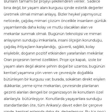
Bunların tamamı bir projeyi şekillendiren veriler. Sadece
bina değil, bir yaşam alanı kurgusu içinde estetik değerler
üretmek olmalı mimari anlayış. Bizler heykel yapmıyoruz
neticede, çağdaş mimari çözüm öncelikle insanların günlük
yaşamlarında daha kolay ve mutlu olacakları alan ve
mekanlar sunmak olmalı. Bugünün teknolojisi ve mimari
anlayışının sunduğu imkanlarla, insani ölçeğin korunduğu,
çağdaş ihtiyaçların karşılandığı, güvenli, sağlıklı, kolay
erişilebilir, doğanın pozitif etkisinden yararlanılan mekânlar
Oran projesinin temel özellikleri. Proje içe kapalı, izole bir
yaşam alanı değil aksine şehrin doğal bir uzantısı, bugünün
kentsel yaşamına yön veren ve çevresiyle doğallıkla
bütünleşen bir kurgusu var; burada, sokaktan direkt erişilen
dükkanlar, yeme-içme mekanları, çevresinde planlanan
gezinti alanları dengeli bir organizasyon ile konutların özel
alanlarıyla bütünleşiyor. Konutlarda yaşayanlara sunduğu
standartlardan öte, tüm Ankara’yı davet eden bir çerçeve
içinde, kentsel anlamda daha da değerleniyor. Bu tür öncü