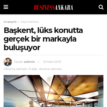
Anasayfa
Gayrimenkul
Başkent, lüks konutta
gerçek bir markayla
buluşuyor
Yazan
admin
12 Mart 2013
Okuma zamanı: 6 dak. okuma zamanı