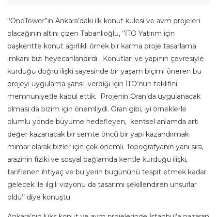
‘’OneTower’’ın Ankara’daki ilk konut kulesi ve avm projeleri
olacağının altını çizen Tabanlıoğlu, ‘’İTO Yatırım için
başkentte konut ağırlıklı örnek bir karma proje tasarlama
imkanı bizi heyecanlandırdı. Konutları ve yapının çevresiyle
kurduğu doğru ilişki sayesinde bir yaşam biçimi öneren bu
projeyi uygulama şansı verdiği için İTO’nun teklifini
memnuniyetle kabul ettik. Projenin Oran’da uygulanacak
olması da bizim için önemliydi. Oran gibi, iyi örneklerle
olumlu yönde büyüme hedefleyen, kentsel anlamda artı
değer kazanacak bir semte öncü bir yapı kazandırmak
mimar olarak bizler için çok önemli. Topografyanın yanı sıra,
arazinin fiziki ve sosyal bağlamda kentle kurduğu ilişki,
tariflenen ihtiyaç ve bu yerin bugününü tespit etmek kadar
gelecek ile ilgili vizyonu da tasarımı şekillendiren unsurlar
oldu’’ diye konuştu.
Ankara’nın lüks konut ve avm projelerinde İstanbul’a nazaran