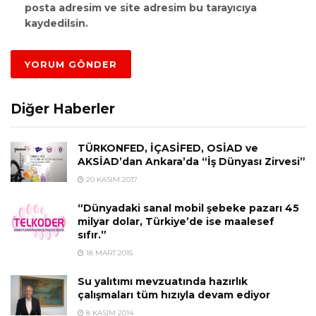
posta adresim ve site adresim bu tarayıcıya
kaydedilsin.
Diğer Haberler
TÜRKONFED, İÇASİFED, OSİAD ve
AKSİAD’dan Ankara’da “İş Dünyası Zirvesi”
20 KASIM 2017
“Dünyadaki sanal mobil şebeke pazarı 45
milyar dolar, Türkiye’de ise maalesef
sıfır.”
18 MART 2015
Su yalıtımı mevzuatında hazırlık
çalışmaları tüm hızıyla devam ediyor
8 KASIM 2014