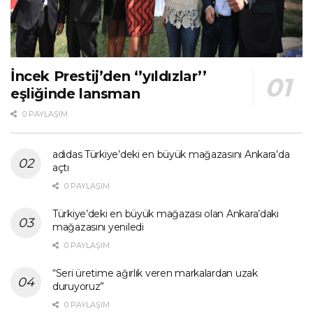
İncek Prestij’den ‘’yıldızlar’’
eşliğinde lansman
0 PAYLAŞIM
adidas Türkiye’deki en büyük mağazasını Ankara’da
açtı
0 PAYLAŞIM
Türkiye’deki en büyük mağazası olan Ankara’daki
mağazasını yeniledi
0 PAYLAŞIM
“Seri üretime ağırlık veren markalardan uzak
duruyoruz”
0 PAYLAŞIM