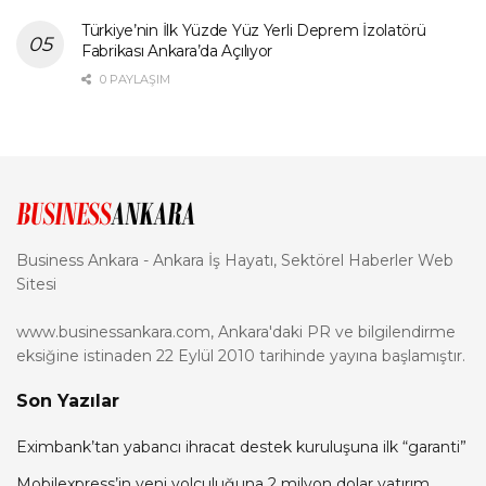
Türkiye’nin İlk Yüzde Yüz Yerli Deprem İzolatörü
Fabrikası Ankara’da Açılıyor
0 PAYLAŞIM
Business Ankara - Ankara İş Hayatı, Sektörel Haberler Web
Sitesi
www.businessankara.com, Ankara'daki PR ve bilgilendirme
eksiğine istinaden 22 Eylül 2010 tarihinde yayına başlamıştır.
Son Yazılar
Eximbank’tan yabancı ihracat destek kuruluşuna ilk “garanti”
Mobilexpress’in yeni yolculuğuna 2 milyon dolar yatırım