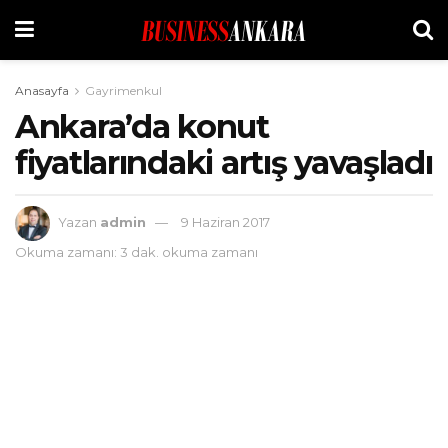
Anasayfa
Gayrimenkul
Ankara’da konut
fiyatlarındaki artış yavaşladı
Yazan
admin
9 Haziran 2017
Okuma zamanı: 3 dak. okuma zamanı