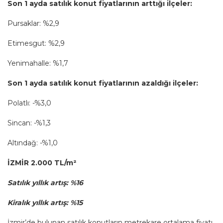
Son 1 ayda satılık konut fiyatlarının arttığı ilçeler:
Pursaklar: %2,9
Etimesgut: %2,9
Yenimahalle: %1,7
Son 1 ayda satılık konut fiyatlarının azaldığı ilçeler:
Polatlı: -%3,0
Sincan: -%1,3
Altındağ: -%1,0
İZMİR 2.000 TL/m²
Satılık yıllık artış: %16
Kiralık yıllık artış: %15
İzmir’de bulunan satılık konutların metrekare ortalama fiyatı