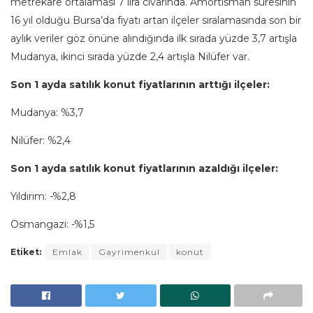
metrekare ortalaması 7 lira civarında. Amortisman süresinin
16 yıl olduğu Bursa’da fiyatı artan ilçeler sıralamasında son bir
aylık veriler göz önüne alındığında ilk sırada yüzde 3,7 artışla
Mudanya, ikinci sırada yüzde 2,4 artışla Nilüfer var.
Son 1 ayda satılık konut fiyatlarının arttığı ilçeler:
Mudanya: %3,7
Nilüfer: %2,4
Son 1 ayda satılık konut fiyatlarının azaldığı ilçeler:
Yıldırım: -%2,8
Osmangazi: -%1,5
Etiket:
Emlak
Gayrimenkul
konut