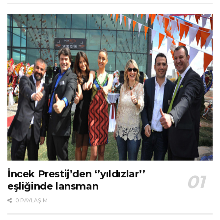
İncek Prestij’den ‘’yıldızlar’’
eşliğinde lansman
0 PAYLAŞIM