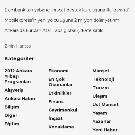
Eximbank’tan yabancı ihracat destek kuruluşuna ilk “garanti”
Mobilexpress’in yeni yolculuğuna 2 milyon dolar yatırım
Ankara’da kurulan Atar Labs global şirkete satıldı
Zihin Haritası
Kategoriler
2012 Ankara
Ekonomi
Manşet
Yılbaşı
En Çok
Teknoloji
Programları
Okunanlar
Turizm
Alışveriş
Etkinlikler
Ulaşım
Ankara Haber
Finans
Ust Manset
Bilişim
Gayrimenkul
Yaşam
Diğer
İnşaat
Yazarlar
Eğitim
Konaklama
Yeni Haber