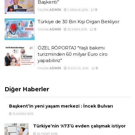
Başkenti”
YAZAN
ADMIN
1 ARALIK 2015
0
Türkiye de 30 Bin Kişi Organ Bekliyor
YAZAN
ADMIN
30 EKIM 2015
0
ÖZEL RÖPORTAJ “Yaşlı bakımı
turizminden 60 milyar Euro ciro
yapabiliriz”
YAZAN
ADMIN
15 EYLÜL 2015
0
Diğer Haberler
Başkent’in yeni yaşam merkezi : İncek Bulvarı
15 KASIM 2013
Türkiye’nin %73’ü evden çalışmak istiyor
26 MART 2018