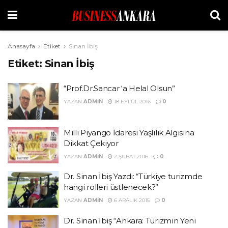
Anasayfa
Etiket
Sinan İbiş
Etiket:
Sinan İbiş
“Prof.Dr.Sancar ‘a Helal Olsun”
YAZAN
ADMIN
18 EYLÜL 2016
0
Milli Piyango İdaresi Yaşlılık Algısına
Dikkat Çekiyor
YAZAN
ADMIN
2 ŞUBAT 2016
0
Dr. Sinan İbiş Yazdı: “Türkiye turizmde
hangi rolleri üstlenecek?”
YAZAN
ADMIN
6 ARALIK 2015
0
Dr. Sinan İbiş “Ankara: Turizmin Yeni