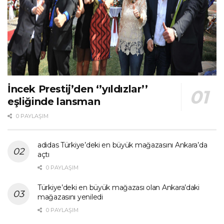
İncek Prestij’den ‘’yıldızlar’’
eşliğinde lansman
0 PAYLAŞIM
adidas Türkiye’deki en büyük mağazasını Ankara’da
açtı
0 PAYLAŞIM
Türkiye’deki en büyük mağazası olan Ankara’daki
mağazasını yeniledi
0 PAYLAŞIM