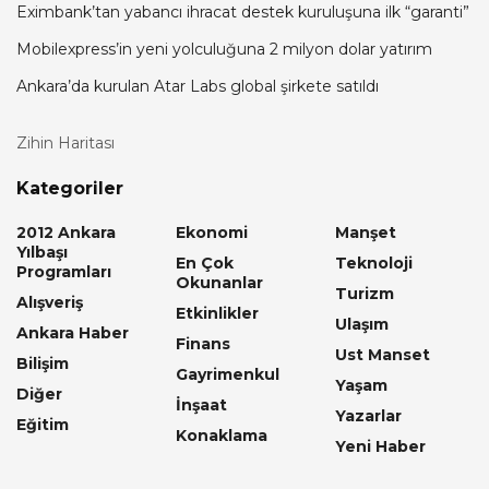
Eximbank’tan yabancı ihracat destek kuruluşuna ilk “garanti”
Mobilexpress’in yeni yolculuğuna 2 milyon dolar yatırım
Ankara’da kurulan Atar Labs global şirkete satıldı
Zihin Haritası
Kategoriler
2012 Ankara
Ekonomi
Manşet
Yılbaşı
En Çok
Teknoloji
Programları
Okunanlar
Turizm
Alışveriş
Etkinlikler
Ulaşım
Ankara Haber
Finans
Ust Manset
Bilişim
Gayrimenkul
Yaşam
Diğer
İnşaat
Yazarlar
Eğitim
Konaklama
Yeni Haber