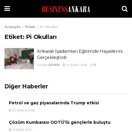
Anasayfa
Etiket
Pi Okulları
Etiket:
Pi Okulları
Ankaralı İşadamları Eğitimde Hayallerini
Gerçekleştirdi
YAZAN
ADMIN
21 ŞUBAT 2016
0
Diğer Haberler
Petrol ve gaz piyasalarında Trump etkisi
20 ARALIK 2016
Çözüm Kumbarası ODTÜ’lü gençlerle buluştu
11 MART 2014