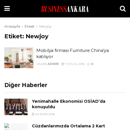
Anasayfa
Etiket
Newjoy
Etiket:
Newjoy
Mobilya firması Furniture China’ya
katılıyor
YAZAN
ADMIN
7 EYLÜL 2015
0
Diğer Haberler
Yenimahalle Ekonomisi OSİAD’da
konuşuldu
24 EKIM 2016
Cüzdanlarımızda Ortalama 2 Kart