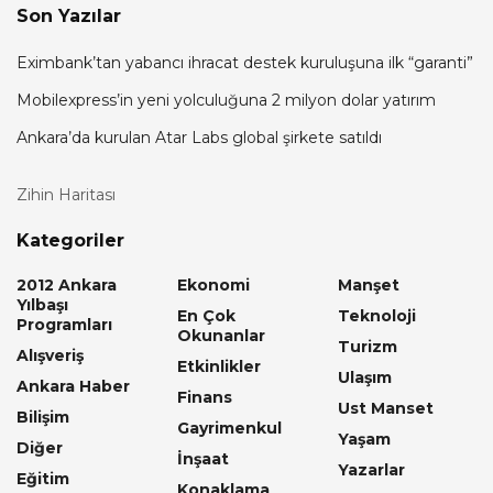
Son Yazılar
Eximbank’tan yabancı ihracat destek kuruluşuna ilk “garanti”
Mobilexpress’in yeni yolculuğuna 2 milyon dolar yatırım
Ankara’da kurulan Atar Labs global şirkete satıldı
Zihin Haritası
Kategoriler
2012 Ankara
Ekonomi
Manşet
Yılbaşı
En Çok
Teknoloji
Programları
Okunanlar
Turizm
Alışveriş
Etkinlikler
Ulaşım
Ankara Haber
Finans
Ust Manset
Bilişim
Gayrimenkul
Yaşam
Diğer
İnşaat
Yazarlar
Eğitim
Konaklama