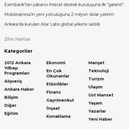
Eximbank’tan yabancı ihracat destek kuruluşuna ilk “garanti”
Mobilexpress’in yeni yolculuğuna 2 milyon dolar yatırım
Ankara’da kurulan Atar Labs global şirkete satıldı
Zihin Haritası
Kategoriler
2012 Ankara
Ekonomi
Manşet
Yılbaşı
En Çok
Teknoloji
Programları
Okunanlar
Turizm
Alışveriş
Etkinlikler
Ulaşım
Ankara Haber
Finans
Ust Manset
Bilişim
Gayrimenkul
Yaşam
Diğer
İnşaat
Yazarlar
Eğitim
Konaklama
Yeni Haber