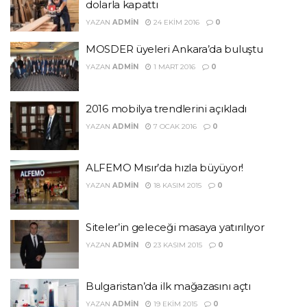
dolarla kapattı
YAZAN
ADMIN
24 EKIM 2016
0
MOSDER üyeleri Ankara’da buluştu
YAZAN
ADMIN
1 MART 2016
0
2016 mobilya trendlerini açıkladı
YAZAN
ADMIN
7 OCAK 2016
0
ALFEMO Mısır’da hızla büyüyor!
YAZAN
ADMIN
18 KASIM 2015
0
Siteler’in geleceği masaya yatırılıyor
YAZAN
ADMIN
23 KASIM 2015
0
Bulgaristan’da ilk mağazasını açtı
YAZAN
ADMIN
19 EKIM 2015
0