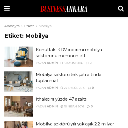
Anasayfa
Etiket
Mobilya
Etiket:
Mobilya
Konuttaki KDV indirimi mobilya
sektörünü memnun etti
YAZAN
ADMIN
3 KASIM 2016
0
Mobilya sektörü tek çatı altında
toplanmalı
YAZAN
ADMIN
27 EYLÜL 2016
0
İthalatını yüzde 47 azalttı
YAZAN
ADMIN
19 NISAN 2016
0
Mobilya sektörü yılı yaklaşık 2.2 milyar