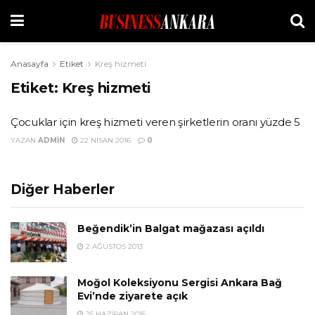
Anasayfa
Etiket
Kreş hizmeti
Etiket:
Kreş hizmeti
Çocuklar için kreş hizmeti veren şirketlerin oranı yüzde 5
YAZAN
ADMIN
22 NISAN 2016
0
Diğer Haberler
Beğendik’in Balgat mağazası açıldı
2 AĞUSTOS 2013
Moğol Koleksiyonu Sergisi Ankara Bağ
Evi’nde ziyarete açık
25 HAZIRAN 2015