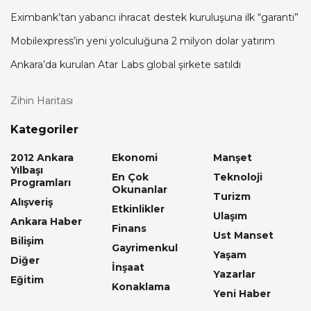
Eximbank’tan yabancı ihracat destek kuruluşuna ilk “garanti”
Mobilexpress’in yeni yolculuğuna 2 milyon dolar yatırım
Ankara’da kurulan Atar Labs global şirkete satıldı
Zihin Haritası
Kategoriler
2012 Ankara
Ekonomi
Manşet
Yılbaşı
En Çok
Teknoloji
Programları
Okunanlar
Turizm
Alışveriş
Etkinlikler
Ulaşım
Ankara Haber
Finans
Ust Manset
Bilişim
Gayrimenkul
Yaşam
Diğer
İnşaat
Yazarlar
Eğitim
Konaklama
Yeni Haber