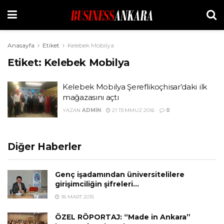
Anasayfa
Etiket
Kelebek Mobilya
Etiket:
Kelebek Mobilya
Kelebek Mobilya Şereflikoçhisar’daki ilk
mağazasını açtı
YAZAN
ADMIN
21 TEMMUZ 2016
0
Diğer Haberler
Genç işadamından üniversitelilere
girişimciliğin şifreleri…
18 MART 2015
ÖZEL RÖPORTAJ: “Made in Ankara”