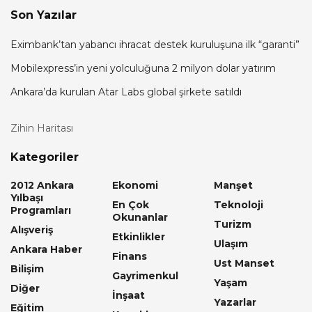
Son Yazılar
Eximbank’tan yabancı ihracat destek kuruluşuna ilk “garanti”
Mobilexpress’in yeni yolculuğuna 2 milyon dolar yatırım
Ankara’da kurulan Atar Labs global şirkete satıldı
Zihin Haritası
Kategoriler
2012 Ankara
Ekonomi
Manşet
Yılbaşı
En Çok
Teknoloji
Programları
Okunanlar
Turizm
Alışveriş
Etkinlikler
Ulaşım
Ankara Haber
Finans
Ust Manset
Bilişim
Gayrimenkul
Yaşam
Diğer
İnşaat
Yazarlar
Eğitim