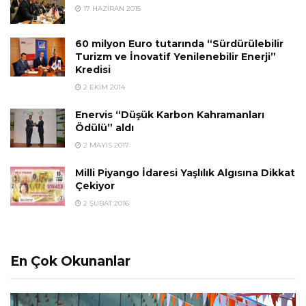
17 HAZIRAN 2015
60 milyon Euro tutarında “Sürdürülebilir
Turizm ve İnovatif Yenilenebilir Enerji”
Kredisi
2 EKIM 2014
Enervis “Düşük Karbon Kahramanları
Ödülü” aldı
2 MAYIS 2017
Milli Piyango İdaresi Yaşlılık Algısına Dikkat
Çekiyor
2 ŞUBAT 2016
En Çok Okunanlar