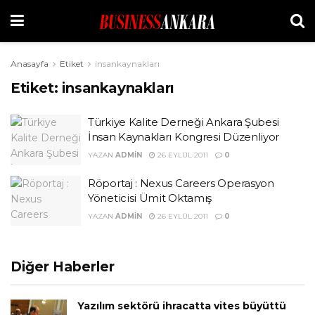
Anasayfa
Etiket
insankaynakları
Etiket:
insankaynakları
Türkiye Kalite Derneği Ankara Şubesi
İnsan Kaynakları Kongresi Düzenliyor
YAZAN
ADMIN
26 EYLÜL 2011
0
Röportaj : Nexus Careers Operasyon
Yöneticisi Ümit Oktamış
YAZAN
ADMIN
26 EYLÜL 2011
0
Diğer Haberler
Yazılım sektörü ihracatta vites büyüttü