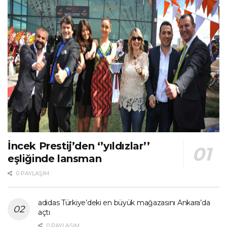
İncek Prestij’den ‘’yıldızlar’’
eşliğinde lansman
0 PAYLAŞIM
adidas Türkiye’deki en büyük mağazasını Ankara’da
açtı
0 PAYLAŞIM