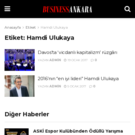
Anasayfa
Etiket
Hamdi Ulukaya
Etiket:
Hamdi Ulukaya
Davos’ta ‘vicdanlı kapitalizm’ rüzgârı
YAZAN
ADMIN
19 OCAK 2017
0
2016’nın “en iyi lideri” Hamdi Ulukaya
YAZAN
ADMIN
5 OCAK 2017
0
Diğer Haberler
ASKİ Espor Kulübünden Ödüllü Yarışma