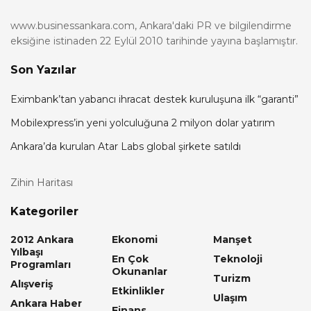
www.businessankara.com, Ankara'daki PR ve bilgilendirme
eksiğine istinaden 22 Eylül 2010 tarihinde yayına başlamıştır.
Son Yazılar
Eximbank’tan yabancı ihracat destek kuruluşuna ilk “garanti”
Mobilexpress’in yeni yolculuğuna 2 milyon dolar yatırım
Ankara’da kurulan Atar Labs global şirkete satıldı
Zihin Haritası
Kategoriler
2012 Ankara
Ekonomi
Manşet
Yılbaşı
En Çok
Teknoloji
Programları
Okunanlar
Turizm
Alışveriş
Etkinlikler
Ulaşım
Ankara Haber
Finans