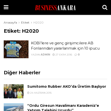
Anasayfa
Etiket
H2020
Etiket:
H2020
KOBİ’lere ve genç girişimcilere AB
Fonlarından yararlanmak için 10 ipucu
YAZAN
ADMIN
27 EKIM 2016
0
Diğer Haberler
Sumitomo Rubber AKO’da Üretim Başlıyor
24 HAZIRAN 2015
“Ordu Giresun Havalimanı Karadeniz’e
Yatırım Talebini Uçurdu”