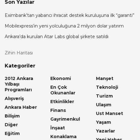
Son Yazılar
Eximbank’tan yabancı ihracat destek kuruluşuna ilk “garanti”
Mobilexpress’in yeni yolculuğuna 2 milyon dolar yatırım
Ankara’da kurulan Atar Labs global şirkete satıldı
Zihin Haritası
Kategoriler
2012 Ankara
Ekonomi
Manşet
Yılbaşı
En Çok
Teknoloji
Programları
Okunanlar
Turizm
Alışveriş
Etkinlikler
Ulaşım
Ankara Haber
Finans
Ust Manset
Bilişim
Gayrimenkul
Yaşam
Diğer
İnşaat
Yazarlar
Eğitim
Konaklama
Yeni Haber