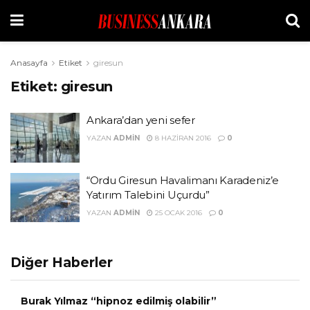
Anasayfa
Etiket
giresun
Etiket:
giresun
Ankara’dan yeni sefer
YAZAN
ADMIN
8 HAZIRAN 2016
0
“Ordu Giresun Havalimanı Karadeniz’e
Yatırım Talebini Uçurdu”
YAZAN
ADMIN
25 OCAK 2016
0
Diğer Haberler
Burak Yılmaz “hipnoz edilmiş olabilir”