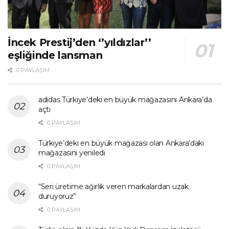
İncek Prestij’den ‘’yıldızlar’’
eşliğinde lansman
0 PAYLAŞIM
adidas Türkiye’deki en büyük mağazasını Ankara’da
açtı
0 PAYLAŞIM
Türkiye’deki en büyük mağazası olan Ankara’daki
mağazasını yeniledi
0 PAYLAŞIM
“Seri üretime ağırlık veren markalardan uzak
duruyoruz”
0 PAYLAŞIM