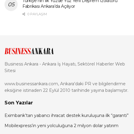
Türkiye’nin İlk Yüzde Yüz Yerli Deprem İzolatörü
Fabrikası Ankara’da Açılıyor
0 PAYLAŞIM
Business Ankara - Ankara İş Hayatı, Sektörel Haberler Web
Sitesi
www.businessankara.com, Ankara'daki PR ve bilgilendirme
eksiğine istinaden 22 Eylül 2010 tarihinde yayına başlamıştır.
Son Yazılar
Eximbank’tan yabancı ihracat destek kuruluşuna ilk “garanti”
Mobilexpress’in yeni yolculuğuna 2 milyon dolar yatırım