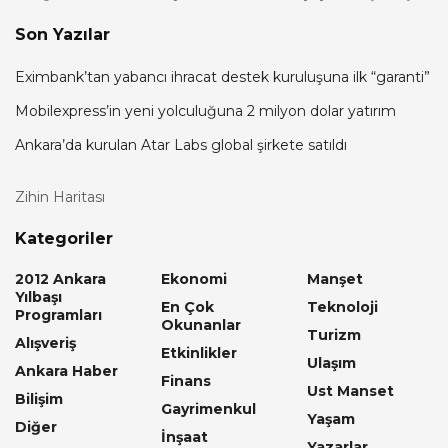
Son Yazılar
Eximbank’tan yabancı ihracat destek kuruluşuna ilk “garanti”
Mobilexpress’in yeni yolculuğuna 2 milyon dolar yatırım
Ankara’da kurulan Atar Labs global şirkete satıldı
Zihin Haritası
Kategoriler
2012 Ankara
Ekonomi
Manşet
Yılbaşı
En Çok
Teknoloji
Programları
Okunanlar
Turizm
Alışveriş
Etkinlikler
Ulaşım
Ankara Haber
Finans
Ust Manset
Bilişim
Gayrimenkul
Yaşam
Diğer
İnşaat
Yazarlar