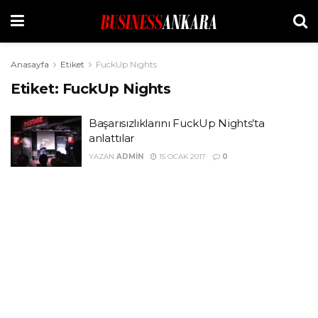
Anasayfa
Etiket
FuckUp Nights
Etiket:
FuckUp Nights
Başarısızlıklarını FuckUp Nights’ta
anlattılar
YAZAN
ADMIN
15 OCAK 2017
0