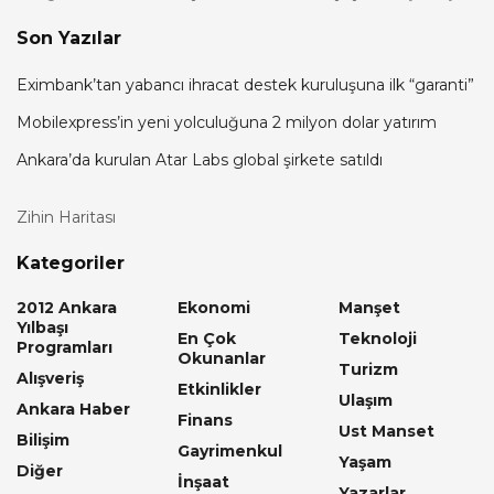
Son Yazılar
Eximbank’tan yabancı ihracat destek kuruluşuna ilk “garanti”
Mobilexpress’in yeni yolculuğuna 2 milyon dolar yatırım
Ankara’da kurulan Atar Labs global şirkete satıldı
Zihin Haritası
Kategoriler
2012 Ankara
Ekonomi
Manşet
Yılbaşı
En Çok
Teknoloji
Programları
Okunanlar
Turizm
Alışveriş
Etkinlikler
Ulaşım
Ankara Haber
Finans
Ust Manset
Bilişim
Gayrimenkul
Yaşam
Diğer
İnşaat
Yazarlar