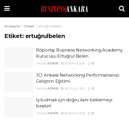
Anasayfa
Etiket
ertuğrulbelen
Etiket:
ertuğrulbelen
Röportaj: Business Networking Academy
Kurucusu Ertuğrul Belen
YAZAN
ADMIN
30 MAYIS 2015
0
JCI Ankara Networking Performansınızı
Geliştirin Eğitimi
YAZAN
ADMIN
26 EYLÜL 2011
0
İş bulmak için doğru ilanı beklemeyi
bırakın!
YAZAN
ADMIN
30 MAYIS 2015
0