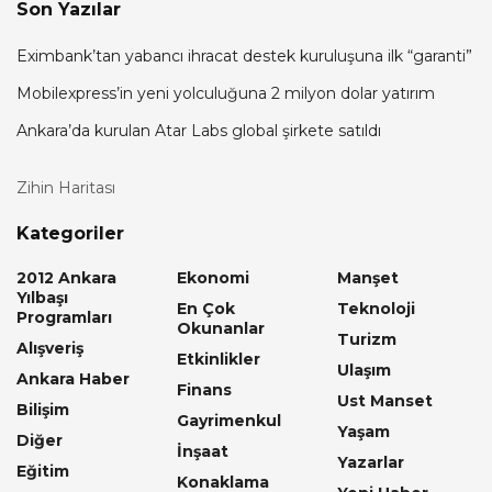
Son Yazılar
Eximbank’tan yabancı ihracat destek kuruluşuna ilk “garanti”
Mobilexpress’in yeni yolculuğuna 2 milyon dolar yatırım
Ankara’da kurulan Atar Labs global şirkete satıldı
Zihin Haritası
Kategoriler
2012 Ankara
Ekonomi
Manşet
Yılbaşı
En Çok
Teknoloji
Programları
Okunanlar
Turizm
Alışveriş
Etkinlikler
Ulaşım
Ankara Haber
Finans
Ust Manset
Bilişim
Gayrimenkul
Yaşam
Diğer
İnşaat
Yazarlar
Eğitim
Konaklama