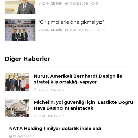
YAZAN
ADMIN
13 EKIM 2015
0
“Girişimcilerle öne çıkmalıyız”
YAZAN
ADMIN
18 AĞUSTOS 2015
0
Diğer Haberler
Nurus, Amerikalı Bernhardt Design ile
stratejik iş ortaklığı yapıyor
25 HAZIRAN 2014
Michelin, yol güvenliği için ‘Lastikte Doğru
Hava Basıncı’nı anlatacak
23 AĞUSTOS 2013
NATA Holding 1 milyar dolarlık ihale aldı
13 KASIM 2013