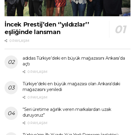
İncek Prestij’den ‘’yıldızlar’’
eşliğinde lansman
0 PAYLAŞIM
adidas Türkiye’deki en büyük mağazasını Ankara’da
açtı
0 PAYLAŞIM
Türkiye’deki en büyük mağazası olan Ankara’daki
mağazasını yeniledi
0 PAYLAŞIM
“Seri üretime ağırlık veren markalardan uzak
duruyoruz”
0 PAYLAŞIM
Türkiye’nin İlk Yüzde Yüz Yerli Deprem İzolatörü