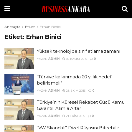
Anasayfa
Etiket
Erhan Binici
Etiket:
Erhan Binici
Yüksek teknolojide sınıf atlama zamanı
YAZAN
ADMIN
30 KASIM 2015
0
“Türkiye kalkınmada 60 yıllık hedef
belirlemeli”
YAZAN
ADMIN
28 EKIM 2015
0
Türkiye’nin Küresel Rekabet Gücü Kamu
Garantili Alımla Artar
YAZAN
ADMIN
21 EKIM 2015
0
“VW Skandalı” Dizel Rüyasını Bitirebilir