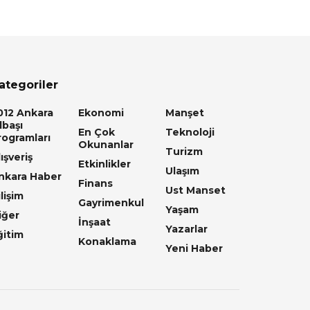
ategoriler
012 Ankara
Ekonomi
Manşet
lbaşı
En Çok
Teknoloji
rogramları
Okunanlar
Turizm
ışveriş
Etkinlikler
Ulaşım
nkara Haber
Finans
Ust Manset
lişim
Gayrimenkul
Yaşam
iğer
İnşaat
Yazarlar
ğitim
Konaklama
Yeni Haber