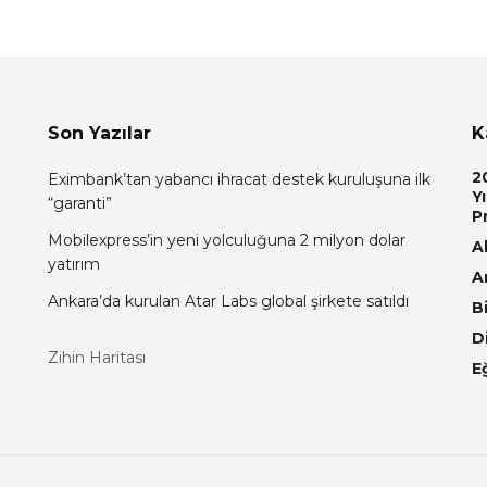
Son Yazılar
K
2
Eximbank’tan yabancı ihracat destek kuruluşuna ilk
Yı
“garanti”
P
Mobilexpress’in yeni yolculuğuna 2 milyon dolar
Al
yatırım
A
Ankara’da kurulan Atar Labs global şirkete satıldı
Bi
D
Zihin Haritası
E