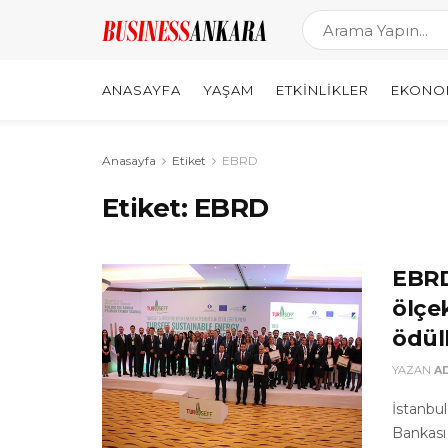
ANASAYFA
YAŞAM
ETKINLIKLER
EKONO
Anasayfa
Etiket
EBRD
Etiket:
EBRD
EBRD
ölçek
ödül
YAZAN
A
İstanbu
Bankası 