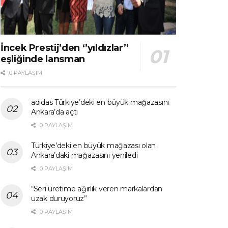
İncek Prestij’den ‘’yıldızlar’’
eşliğinde lansman
0 PAYLAŞIM
adidas Türkiye’deki en büyük mağazasını
Ankara’da açtı
0 PAYLAŞIM
Türkiye’deki en büyük mağazası olan
Ankara’daki mağazasını yeniledi
0 PAYLAŞIM
“Seri üretime ağırlık veren markalardan
uzak duruyoruz”
0 PAYLAŞIM