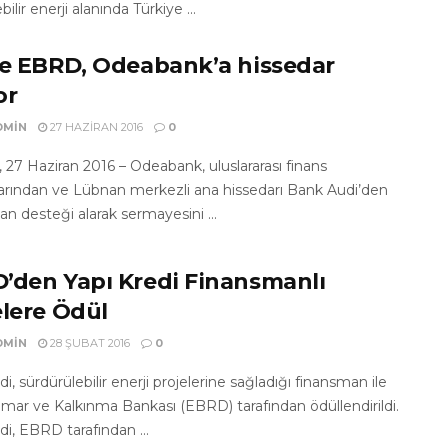
ilir enerji alanında Türkiye ...
ve EBRD, Odeabank’a hissedar
or
DMIN
27 HAZIRAN 2016
0
, 27 Haziran 2016 – Odeabank, uluslararası finans
larından ve Lübnan merkezli ana hissedarı Bank Audi’den
n desteği alarak sermayesini ...
’den Yapı Kredi Finansmanlı
elere Ödül
DMIN
28 ŞUBAT 2016
0
di, sürdürülebilir enerji projelerine sağladığı finansman ile
mar ve Kalkınma Bankası (EBRD) tarafından ödüllendirildi.
di, EBRD tarafından ...