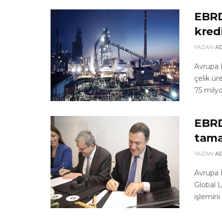
EBRD
kred
YAZAN
A
Avrupa 
çelik ür
75 milyo
EBRD
tama
YAZAN
A
Avrupa 
Global L
işlemini