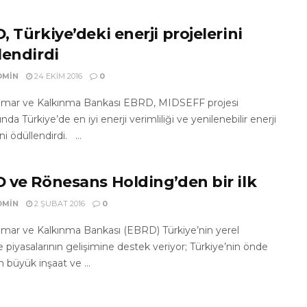
 Türkiye’deki enerji projelerini
lendirdi
DMIN
24 EKIM 2016
0
İmar ve Kalkınma Bankası EBRD, MIDSEFF projesi
da Türkiye’de en iyi enerji verimliliği ve yenilenebilir enerji
ni ödüllendirdi. ...
 ve Rönesans Holding’den bir ilk
DMIN
2 ŞUBAT 2016
0
İmar ve Kalkınma Bankası (EBRD) Türkiye’nin yerel
piyasalarının gelişimine destek veriyor; Türkiye’nin önde
 büyük inşaat ve ...