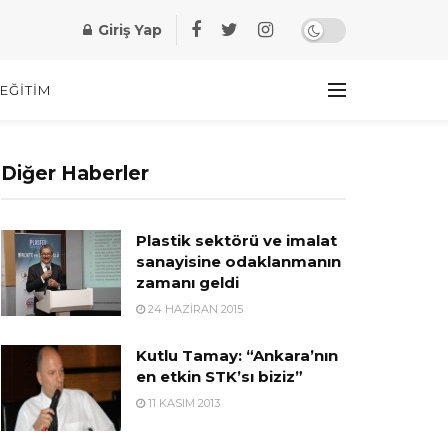
Giriş Yap
EĞITIM
Diğer Haberler
Plastik sektörü ve imalat
sanayisine odaklanmanın
zamanı geldi
24 HAZIRAN 2015
Kutlu Tamay: “Ankara’nın
en etkin STK’sı biziz”
11 KASIM 2013