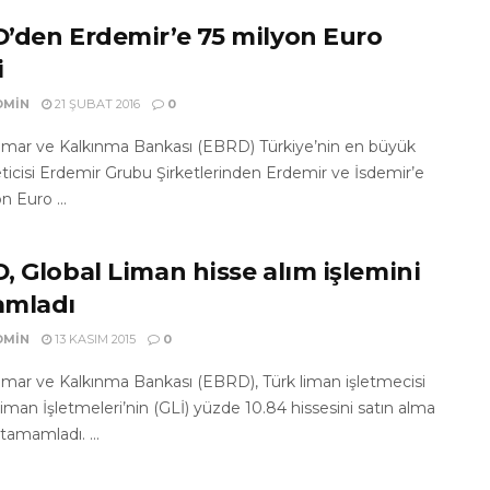
’den Erdemir’e 75 milyon Euro
i
DMIN
21 ŞUBAT 2016
0
İmar ve Kalkınma Bankası (EBRD) Türkiye’nin en büyük
eticisi Erdemir Grubu Şirketlerinden Erdemir ve İsdemir’e
n Euro ...
, Global Liman hisse alım işlemini
mladı
DMIN
13 KASIM 2015
0
İmar ve Kalkınma Bankası (EBRD), Türk liman işletmecisi
iman İşletmeleri’nin (GLİ) yüzde 10.84 hissesini satın alma
 tamamladı. ...