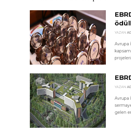
EBRD,
ödül
YAZAN
A
Avrupa 
kapsamın
projeleri
EBRD
YAZAN
A
Avrupa 
sermaye 
gelen en