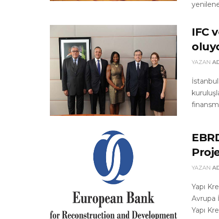
yenileneb
IFC 
oluy
YAZAN
A
İstanbul
kuruluş
finansma
EBRD
Proj
YAZAN
A
Yapı Kre
Avrupa İ
Yapı Kre