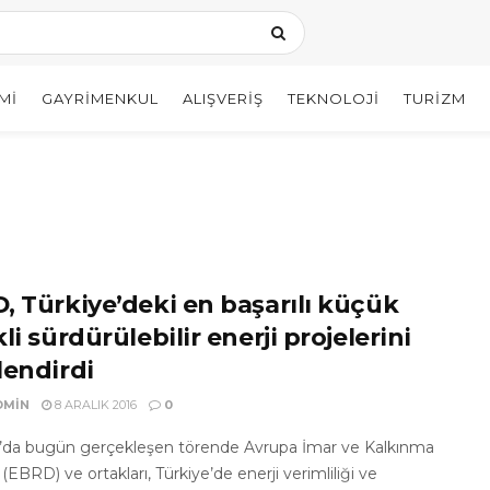
MI
GAYRIMENKUL
ALIŞVERIŞ
TEKNOLOJI
TURIZM
, Türkiye’deki en başarılı küçük
li sürdürülebilir enerji projelerini
lendirdi
DMIN
8 ARALIK 2016
0
l’da bugün gerçekleşen törende Avrupa İmar ve Kalkınma
(EBRD) ve ortakları, Türkiye’de enerji verimliliği ve