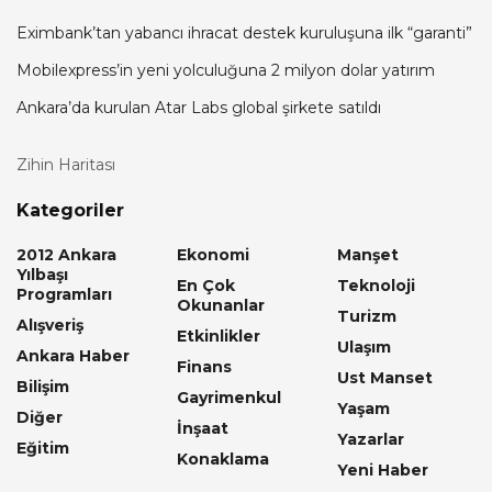
Eximbank’tan yabancı ihracat destek kuruluşuna ilk “garanti”
Mobilexpress’in yeni yolculuğuna 2 milyon dolar yatırım
Ankara’da kurulan Atar Labs global şirkete satıldı
Zihin Haritası
Kategoriler
2012 Ankara
Ekonomi
Manşet
Yılbaşı
En Çok
Teknoloji
Programları
Okunanlar
Turizm
Alışveriş
Etkinlikler
Ulaşım
Ankara Haber
Finans
Ust Manset
Bilişim
Gayrimenkul
Yaşam
Diğer
İnşaat
Yazarlar
Eğitim
Konaklama
Yeni Haber