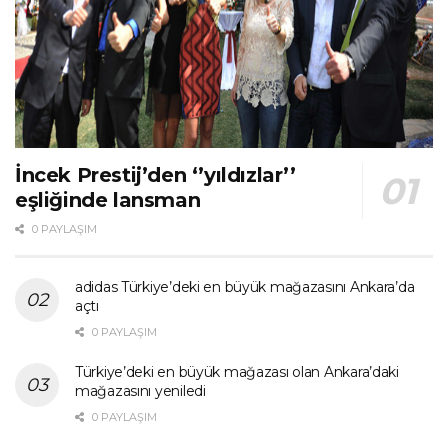
İncek Prestij’den ‘’yıldızlar’’
eşliğinde lansman
0 PAYLAŞIM
adidas Türkiye’deki en büyük mağazasını Ankara’da
açtı
0 PAYLAŞIM
Türkiye’deki en büyük mağazası olan Ankara’daki
mağazasını yeniledi
0 PAYLAŞIM