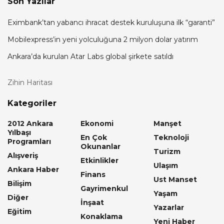
Son Yazılar
Eximbank’tan yabancı ihracat destek kuruluşuna ilk “garanti”
Mobilexpress’in yeni yolculuğuna 2 milyon dolar yatırım
Ankara’da kurulan Atar Labs global şirkete satıldı
Zihin Haritası
Kategoriler
2012 Ankara
Ekonomi
Manşet
Yılbaşı
En Çok
Teknoloji
Programları
Okunanlar
Turizm
Alışveriş
Etkinlikler
Ulaşım
Ankara Haber
Finans
Ust Manset
Bilişim
Gayrimenkul
Yaşam
Diğer
İnşaat
Yazarlar
Eğitim
Konaklama
Yeni Haber