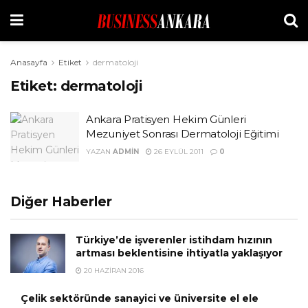
Anasayfa
Etiket
dermatoloji
Etiket:
dermatoloji
Ankara Pratisyen Hekim Günleri
Mezuniyet Sonrası Dermatoloji Eğitimi
YAZAN
ADMIN
26 EYLÜL 2011
0
Diğer Haberler
Türkiye’de işverenler istihdam hızının
artması beklentisine ihtiyatla yaklaşıyor
20 HAZIRAN 2016
Çelik sektöründe sanayici ve üniversite el ele